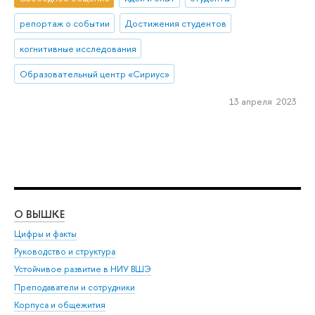
репортаж о событии
Достижения студентов
когнитивные исследования
Образовательный центр «Сириус»
13 апреля 2023
О ВЫШКЕ
ОБ
Цифры и факты
Ли
Руководство и структура
Дов
Устойчивое развитие в НИУ ВШЭ
Ол
Преподаватели и сотрудники
При
Корпуса и общежития
Вы