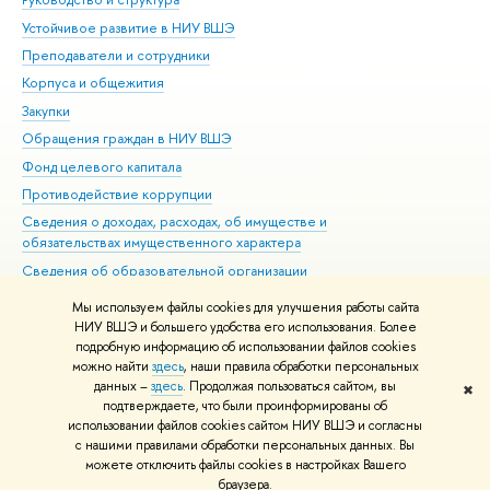
Устойчивое развитие в НИУ ВШЭ
Ол
Преподаватели и сотрудники
При
Корпуса и общежития
Вы
Закупки
При
Обращения граждан в НИУ ВШЭ
Ас
Фонд целевого капитала
До
Противодействие коррупции
Цен
Сведения о доходах, расходах, об имуществе и
Би
обязательствах имущественного характера
Об
Сведения об образовательной организации
Обр
Людям с ограниченными возможностями здоровья
Мы используем файлы cookies для улучшения работы сайта
Единая платежная страница
НИУ ВШЭ и большего удобства его использования. Более
подробную информацию об использовании файлов cookies
Работа в Вышке
можно найти
здесь
, наши правила обработки персональных
данных –
здесь
. Продолжая пользоваться сайтом, вы
✖
Редактору
подтверждаете, что были проинформированы об
© НИУ ВШЭ 1993–2026
Адреса и контакты
Условия использования
использовании файлов cookies сайтом НИУ ВШЭ и согласны
с нашими правилами обработки персональных данных. Вы
материалов
Политика конфиденциальности
Карта сайта
можете отключить файлы cookies в настройках Вашего
Шрифты HSE Sans и HSE Slab разработаны в
Школе дизайна НИУ ВШЭ
браузера.