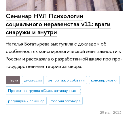
Cеминар НУЛ Психологии
социального неравенства v11: враги
снаружи и внутри
Наталья Богатырёва выступила с докладом об
особенностях конспирологической ментальности в
России и рассказала о разработанной шкале про про-
государственные теории заговора.
Наука
дискуссии
репортаж о событии
конспирология
Проектная группа «Связь антинаучных и конспирологических верований с благополучием и заботой о здоровье у россиян»
регулярный семинар
теории заговора
29 мая 2023