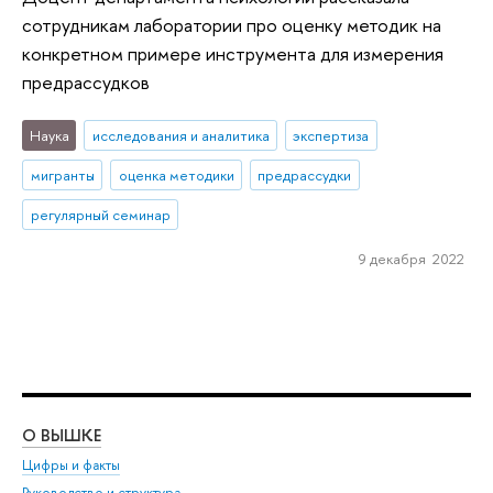
сотрудникам лаборатории про оценку методик на
конкретном примере инструмента для измерения
предрассудков
Наука
исследования и аналитика
экспертиза
мигранты
оценка методики
предрассудки
регулярный семинар
9 декабря 2022
О ВЫШКЕ
ОБ
Цифры и факты
Ли
Руководство и структура
Дов