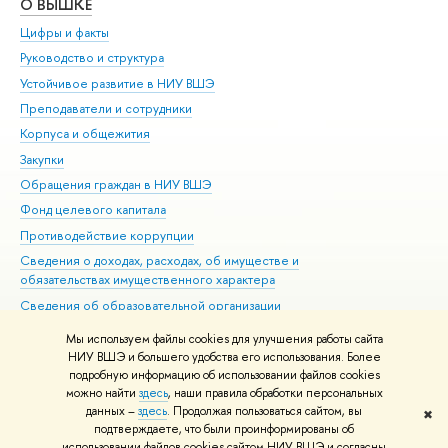
О ВЫШКЕ
ОБ
Цифры и факты
Ли
Руководство и структура
Дов
Устойчивое развитие в НИУ ВШЭ
Ол
Преподаватели и сотрудники
При
Корпуса и общежития
Вы
Закупки
При
Обращения граждан в НИУ ВШЭ
Ас
Фонд целевого капитала
До
Противодействие коррупции
Цен
Сведения о доходах, расходах, об имуществе и
Би
обязательствах имущественного характера
Об
Сведения об образовательной организации
Обр
Людям с ограниченными возможностями здоровья
Мы используем файлы cookies для улучшения работы сайта
Единая платежная страница
НИУ ВШЭ и большего удобства его использования. Более
подробную информацию об использовании файлов cookies
Работа в Вышке
можно найти
здесь
, наши правила обработки персональных
данных –
здесь
. Продолжая пользоваться сайтом, вы
✖
Редактору
подтверждаете, что были проинформированы об
© НИУ ВШЭ 1993–2026
Адреса и контакты
Условия использования
использовании файлов cookies сайтом НИУ ВШЭ и согласны