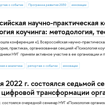
ртаж о событии
Программа развития 2030
инновации
сийская научно-практическая 
гия коучинга: методология, те
ошла конференция «1 Всероссийская научно-практическа
ория, практика», организованная секцией «Психология коу
ники НУГ приняли активное участие в ее организации и
ния и аналитика
репортаж о событии
инновации
я 2022 г. состоялся седьмой с
 цифровой трансформации орг
г. состоялся очередной семинар НУГ «Психология органи