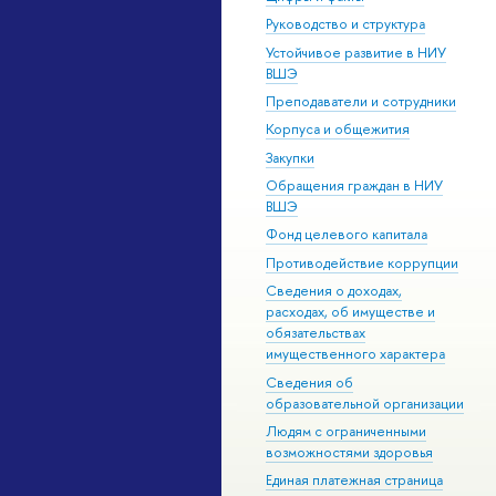
Руководство и структура
Устойчивое развитие в НИУ
ВШЭ
Преподаватели и сотрудники
Корпуса и общежития
Закупки
Обращения граждан в НИУ
ВШЭ
Фонд целевого капитала
Противодействие коррупции
Сведения о доходах,
расходах, об имуществе и
обязательствах
имущественного характера
Сведения об
образовательной организации
Людям с ограниченными
возможностями здоровья
Единая платежная страница