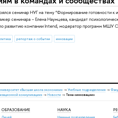
ям в командах и сообществах"
оялся семинар НУГ на тему “Формирование готовности к 
икер семинара – Елена Наумцева, кандидат психологически
по развитию компании Intend, модератор программ МШУ С
алитика
репортаж о событии
инновации
университет «Высшая школа экономики»
→
Учебные подразделения
→
Факу
низационной коммуникации»
→
Новости
→
Тема «инновации»
ОБРАЗОВАНИЕ
НАУКА
Р
Лицей
Научные подразделения
Би