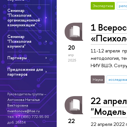
Экспертиза
репо
Семинар
"Психология
организационной
1 Всерос
коммуникации"
«Психоло
Семинар
"Психология
20
коучинга"
11-12 апреля пр
апр
методология, те
Партнеры
2025
НИУ ВШЭ. Сотруд
Предложения для
партнеров
Наука
исследова
Руководитель группы –
22 апрел
Антонова Наталья
Викторовна
"Модель
nvantonova@hse.ru
тел. +7 (495) 772-95-90
22
доб. 26334
22 апреля 2022 