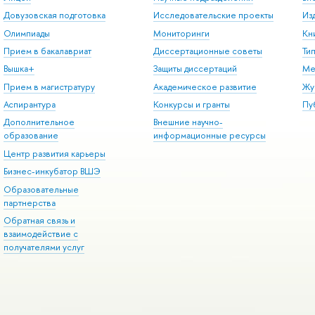
Довузовская подготовка
Исследовательские проекты
Из
Олимпиады
Мониторинги
Кн
Прием в бакалавриат
Диссертационные советы
Ти
Вышка+
Защиты диссертаций
Ме
Прием в магистратуру
Академическое развитие
Жу
Аспирантура
Конкурсы и гранты
Пу
Дополнительное
Внешние научно-
образование
информационные ресурсы
Центр развития карьеры
Бизнес-инкубатор ВШЭ
Образовательные
партнерства
Обратная связь и
взаимодействие с
получателями услуг