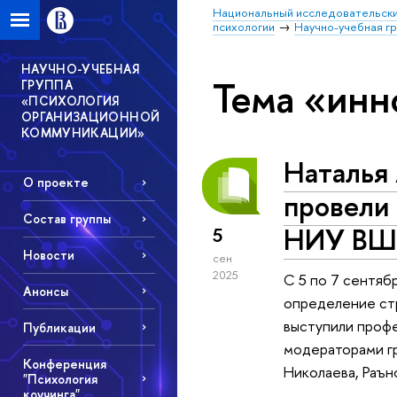
Национальный исследовательски
психологии
Научно-учебная г
НАУЧНО-УЧЕБНАЯ
Тема «инн
ГРУППА
«ПСИХОЛОГИЯ
ОРГАНИЗАЦИОННОЙ
КОММУНИКАЦИИ»
Наталья 
О проекте
провели 
Состав группы
НИУ ВШ
5
Новости
сен
2025
С 5 по 7 сентяб
Анонсы
определение стр
выступили профе
Публикации
модераторами гр
Конференция
Николаева, Раън
"Психология
коучинга"