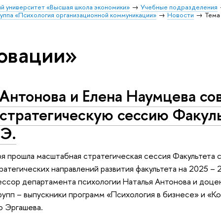
й университет «Высшая школа экономики»
Учебные подразделения
руппа «Психология организационной коммуникации»
Новости
Тема
овации»
Антонова и Елена Наумцева со
стратегическую сессию Факуль
Э.
ря прошла масштабная стратегическая сессия Факультета с
атегических направлений развития факультета на 2025 – 
ссор департамента психологии Наталья Антонова и доцен
упп – выпускники программ «Психология в бизнесе» и «Коу
о Эргашева.