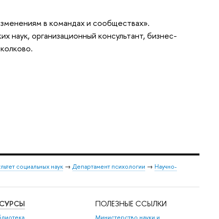
изменениям в командах и сообществах».
х наук, организационный консультант, бизнес-
колково.
льтет социальных наук
→
Департамент психологии
→
Научно-
ЕСУРСЫ
ПОЛЕЗНЫЕ ССЫЛКИ
блиотека
Министерство науки и