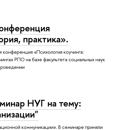
конференция
ория, практика».
я конференция «Психология коучинга:
чинга» РПО на базе факультета социальных наук
 проведении
еминар НУГ на тему:
анизации"
зационной коммуникации». В семинаре приняли