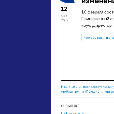
изменени
12
10 февраля сост
фев
Приглашенный сп
2022
коуч. Директор 
исследования и ан
Национальный исследовательский 
учебная группа «Психология орга
О ВЫШКЕ
Цифры и факты