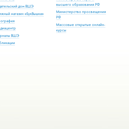
высшего образования РФ
дательский дом ВШЭ
Министерство просвещения
ижный магазин «БукВышка»
РФ
пография
Массовые открытые онлайн-
диацентр
курсы
рналы ВШЭ
бликации