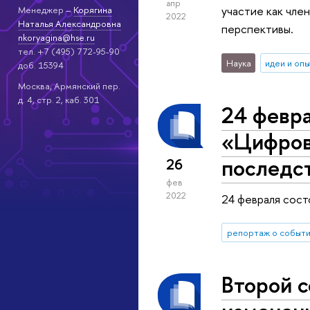
апр
участие как чле
Менеджер –
Корягина
2022
Наталья Александровна
перспективы.
nkoryagina@hse.ru
тел. +7 (495) 772-95-90
Наука
идеи и оп
доб. 15394
Москва, Армянский пер.
д. 4, стр. 2, каб. 301
24 февра
«Цифров
последс
26
фев
2022
24 февраля сост
репортаж о событ
Второй с