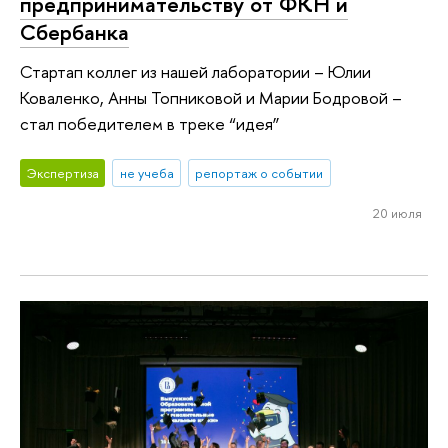
предпринимательству от ФКН и
Сбербанка
Стартап коллег из нашей лаборатории – Юлии
Коваленко, Анны Топниковой и Марии Бодровой –
стал победителем в треке “идея”
Экспертиза
не учеба
репортаж о событии
20 июля