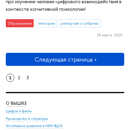
про изучение человек-цифрового взаимодействия в
контексте когнитивной психологии!
Образование
лектории
репортаж о событии
19 марта 2025
Следующая страница
1
2
3
О ВЫШКЕ
ОБ
Цифры и факты
Ли
Руководство и структура
Дов
Устойчивое развитие в НИУ ВШЭ
Ол