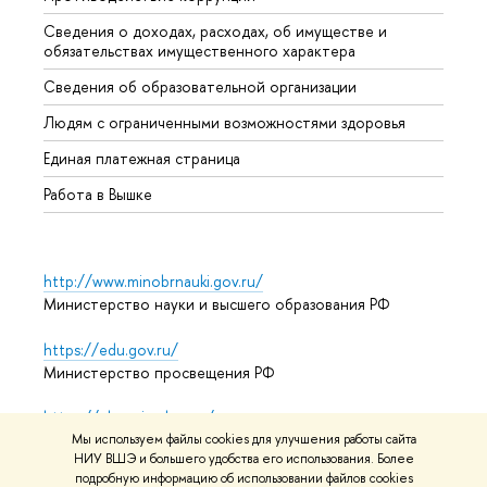
Сведения о доходах, расходах, об имуществе и
Бизне
обязательствах имущественного характера
Образ
Сведения об образовательной организации
Обрат
Людям с ограниченными возможностями здоровья
Единая платежная страница
Работа в Вышке
http://www.minobrnauki.gov.ru/
Министерство науки и высшего образования РФ
https://edu.gov.ru/
Министерство просвещения РФ
https://elearning.hse.ru/mooc
Массовые открытые онлайн-курсы
Мы используем файлы cookies для улучшения работы сайта
НИУ ВШЭ и большего удобства его использования. Более
подробную информацию об использовании файлов cookies