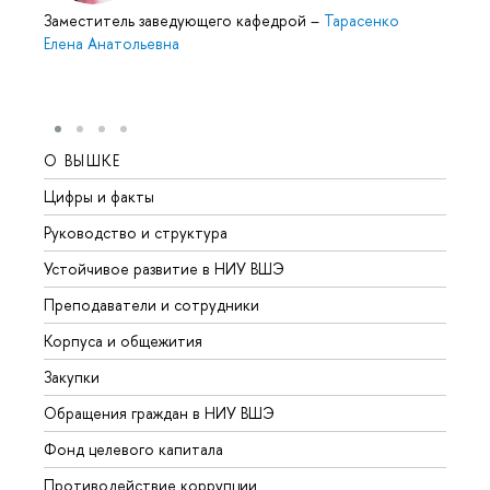
Заместитель заведующего кафедрой
–
Тарасенко
Елена Анатольевна
О ВЫШКЕ
ОБР
Цифры и факты
Лице
Руководство и структура
Довуз
Устойчивое развитие в НИУ ВШЭ
Олим
Преподаватели и сотрудники
Прием
Корпуса и общежития
Вышк
Закупки
Прием
Обращения граждан в НИУ ВШЭ
Аспир
Фонд целевого капитала
Допол
Противодействие коррупции
Центр