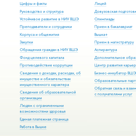
Цифры и факты
Лицей
Руководство и структура
Довузовская подготов
Устойчивое развитие в НИУ ВШЭ
Олимпиады
Преподаватели и сотрудники
Прием в бакалавриат
Корпуса и общежития
Вышка+
Закупки
Прием в магистратуру
Обращения граждан в НИУ ВШЭ
Аспирантура
Фонд целевого капитала
Дополнительное обра
Противодействие коррупции
Центр развития карье
Сведения о доходах, расходах, об
Бизнес-инкубатор ВШ
имуществе и обязательствах
Образовательные парт
имущественного характера
Обратная связь и взаи
Сведения об образовательной
с получателями услуг
организации
Людям с ограниченными
возможностями здоровья
Единая платежная страница
Работа в Вышке