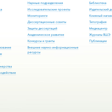
Научные подразделения
Библиотека
ка
Исследовательские проекты
Издательский 
Мониторинги
Книжный магаз
Диссертационные советы
Типография
Защиты диссертаций
Медиацентр
Академическое развитие
Журналы ВШЭ
Конкурсы и гранты
Публикации
зование
Внешние научно-информационные
ресурсы
ры
Э
нерства
модействие