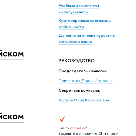
Учебные ассистенты
и консультанты
Краткосрочные программы
мобильности
Доплаты за чтение курсов на
английском языке
ийском
РУКОВОДСТВО
Председатель комиссии:
Присяжнюк Дарья Игоревна
Секретарь комиссии:
Артына Мира Кан-ооловна
ийском
Нашли
опечатку
?
Выделите её, нажмите Ctrl+Enter и