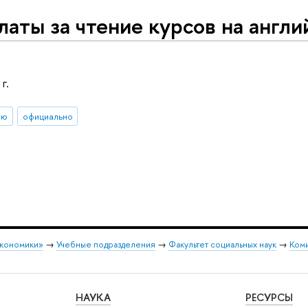
латы за чтение курсов на англ
г.
ию
официально
экономики»
→
Учебные подразделения
→
Факультет социальных наук
→
Коми
НАУКА
РЕСУРСЫ