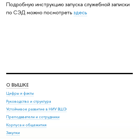
Подробную инструкцию запуска служебной записки
по СЭД можно посмотреть
здесь
О ВЫШКЕ
ОБ
Цифры и факты
Ли
Руководство и структура
Дов
Устойчивое развитие в НИУ ВШЭ
Ол
Преподаватели и сотрудники
При
Корпуса и общежития
Вы
Закупки
При