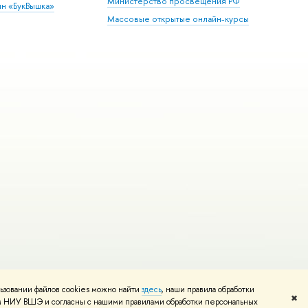
Министерство просвещения РФ
ин «БукВышка»
Массовые открытые онлайн-курсы
ьзовании файлов cookies можно найти
здесь
, наши правила обработки
Редактору
✖
том НИУ ВШЭ и согласны с нашими правилами обработки персональных