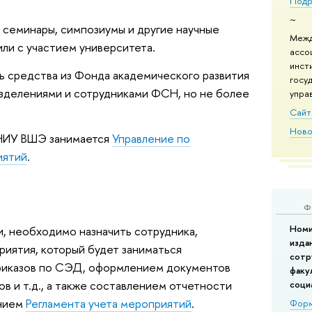
Подр
~
 семинары, симпозиумы и другие научные
Межд
ли с участием университета.
ассо
инст
 средства из Фонда академического развития
госу
азделениями и сотрудниками ФСН, но не более
управ
Сайт 
Ново
 НИУ ВШЭ занимается
Управление по
иятий
.
Ф
Номи
и, необходимо назначить сотрудника,
изда
иятия, который будет заниматься
сотр
приказов по СЭД, оформлением документов
факу
ов и т.д., а также составлением отчетности
соци
ением
Регламента учета мероприятий
.
Форм