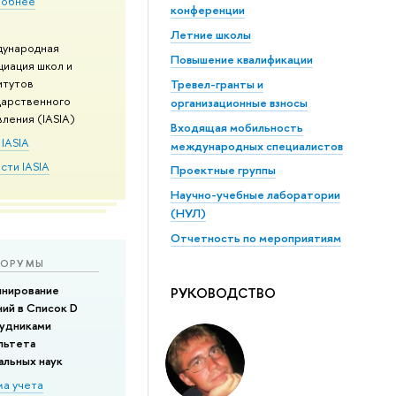
обнее
конференции
Летние школы
ународная
Повышение квалификации
циация школ и
итутов
Тревел-гранты и
дарственного
организационные взносы
ления (IASIA)
Входящая мобильность
IASIA
международных специалистов
сти IASIA
Проектные группы
Научно-учебные лаборатории
(НУЛ)
Отчетность по мероприятиям
ОРУМЫ
нирование
РУКОВОДСТВО
ний в Список D
удниками
льтета
альных наук
а учета