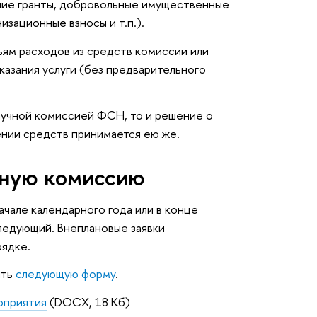
нние гранты, добровольные имущественные
изационные взносы и т.п.).
ям расходов из средств комиссии или
азания услуги (без предварительного
аучной комиссией ФСН, то и решение о
нии средств принимается ею же.
чную комиссию
ачале календарного года или в конце
ледующий. Внеплановые заявки
рядке.
ить
следующую форму
.
оприятия
(DOCX, 18 Кб)