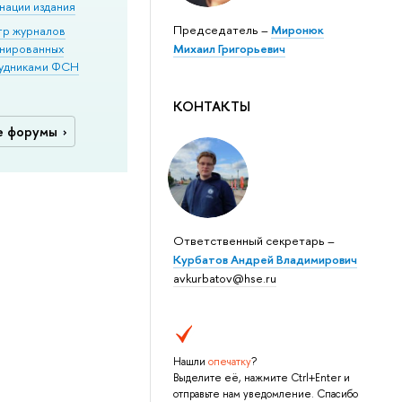
нации издания
Председатель –
Миронюк
тр журналов
нированных
Михаил Григорьевич
удниками ФСН
КОНТАКТЫ
е форумы
Ответственный секретарь –
Курбатов Андрей Владимирович
avkurbatov@hse.ru
Нашли
опечатку
?
Выделите её, нажмите Ctrl+Enter и
отправьте нам уведомление. Спасибо