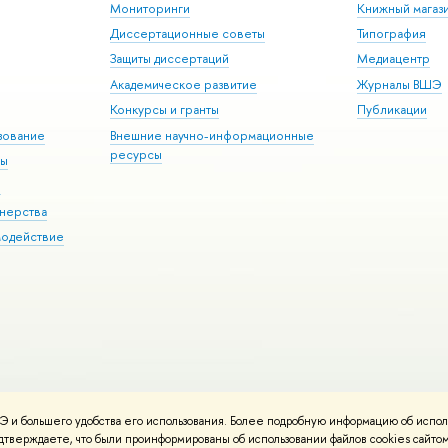
Мониторинги
Книжный магаз
Диссертационные советы
Типография
Защиты диссертаций
Медиацентр
Академическое развитие
Журналы ВШЭ
Конкурсы и гранты
Публикации
зование
Внешние научно-информационные
ресурсы
ры
Э
нерства
модействие
 и большего удобства его использования. Более подробную информацию об испол
ния материалов
Политика конфиденциальности
Карта сайта
подтверждаете, что были проинформированы об использовании файлов cookies сай
 ВШЭ