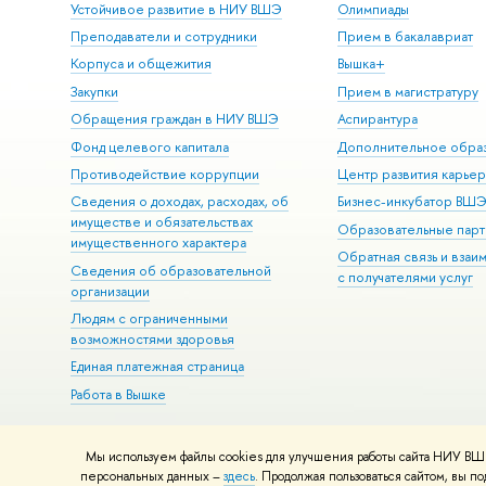
Устойчивое развитие в НИУ ВШЭ
Олимпиады
Преподаватели и сотрудники
Прием в бакалавриат
Корпуса и общежития
Вышка+
Закупки
Прием в магистратуру
Обращения граждан в НИУ ВШЭ
Аспирантура
Фонд целевого капитала
Дополнительное обра
Противодействие коррупции
Центр развития карье
Сведения о доходах, расходах, об
Бизнес-инкубатор ВШ
имуществе и обязательствах
Образовательные парт
имущественного характера
Обратная связь и взаи
Сведения об образовательной
с получателями услуг
организации
Людям с ограниченными
возможностями здоровья
Единая платежная страница
Работа в Вышке
Мы используем файлы cookies для улучшения работы сайта НИУ ВШЭ
© НИУ ВШЭ 1993–2026
Адреса и контакты
Условия использова
персональных данных –
здесь
. Продолжая пользоваться сайтом, вы 
Шрифты HSE Sans и HSE Slab разработаны в
Школе дизайна НИУ