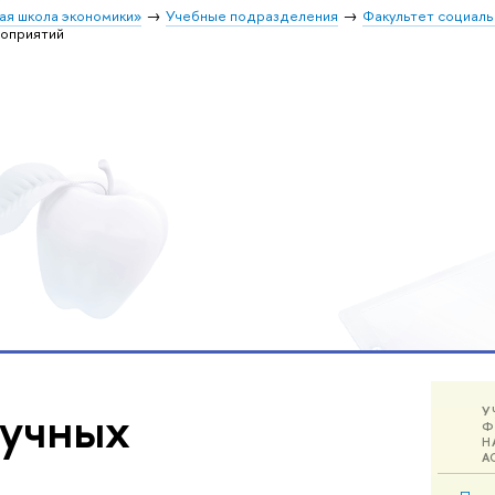
ая школа экономики»
Учебные подразделения
Факультет социал
оприятий
аучных
У
Ф
Н
А