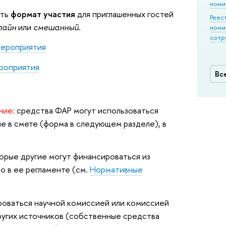
номи
ать
формат участия
для приглашенных гостей
Реес
лайн
или
смешанный
.
номи
сотр
мероприятия
ероприятия
Вс
ние:
средства ФАР могут использоваться
ые в смете (форма в следующем разделе), в
торые другие могут финансироваться из
о в ее регламенте (см.
Нормативные
роваться научной комиссией или комиссией
ругих источников (собственные средства