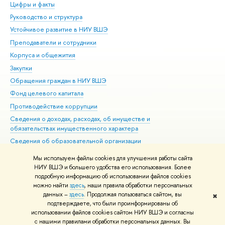
Цифры и факты
Ли
Руководство и структура
Дов
Устойчивое развитие в НИУ ВШЭ
Ол
Преподаватели и сотрудники
При
Корпуса и общежития
Вы
Закупки
При
Обращения граждан в НИУ ВШЭ
Ас
Фонд целевого капитала
До
Противодействие коррупции
Цен
Сведения о доходах, расходах, об имуществе и
Би
обязательствах имущественного характера
Об
Сведения об образовательной организации
Обр
Людям с ограниченными возможностями здоровья
Мы используем файлы cookies для улучшения работы сайта
Единая платежная страница
НИУ ВШЭ и большего удобства его использования. Более
подробную информацию об использовании файлов cookies
Работа в Вышке
можно найти
здесь
, наши правила обработки персональных
данных –
здесь
. Продолжая пользоваться сайтом, вы
✖
Редактору
подтверждаете, что были проинформированы об
© НИУ ВШЭ 1993–2026
Адреса и контакты
Условия использования
использовании файлов cookies сайтом НИУ ВШЭ и согласны
с нашими правилами обработки персональных данных. Вы
материалов
Политика конфиденциальности
Карта сайта