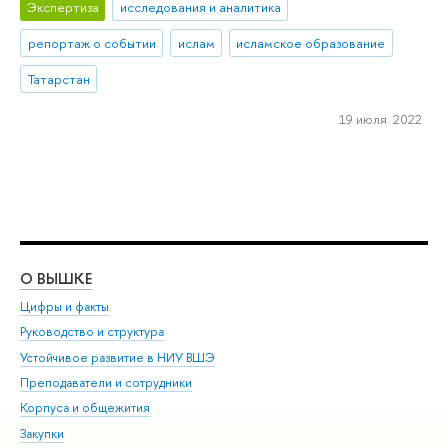
Экспертиза
исследования и аналитика
репортаж о событии
ислам
исламское образование
Татарстан
19 июля 2022
О ВЫШКЕ
ОБ
Цифры и факты
Ли
Руководство и структура
Дов
Устойчивое развитие в НИУ ВШЭ
Ол
Преподаватели и сотрудники
При
Корпуса и общежития
Вы
Закупки
При