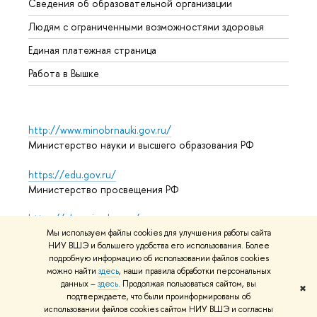
Сведения об образовательной организации
Обрат
Людям с ограниченными возможностями здоровья
Единая платежная страница
Работа в Вышке
http://www.minobrnauki.gov.ru/
Министерство науки и высшего образования РФ
https://edu.gov.ru/
Министерство просвещения РФ
https://elearning.hse.ru/mooc
Массовые открытые онлайн-курсы
Мы используем файлы cookies для улучшения работы сайта
НИУ ВШЭ и большего удобства его использования. Более
подробную информацию об использовании файлов cookies
можно найти
здесь
, наши правила обработки персональных
данных –
здесь
. Продолжая пользоваться сайтом, вы
© НИУ ВШЭ 1993–2026
Адреса и контакты
Условия
✖
подтверждаете, что были проинформированы об
использования материалов
Политика конфиденциальности
использовании файлов cookies сайтом НИУ ВШЭ и согласны
Карта сайта