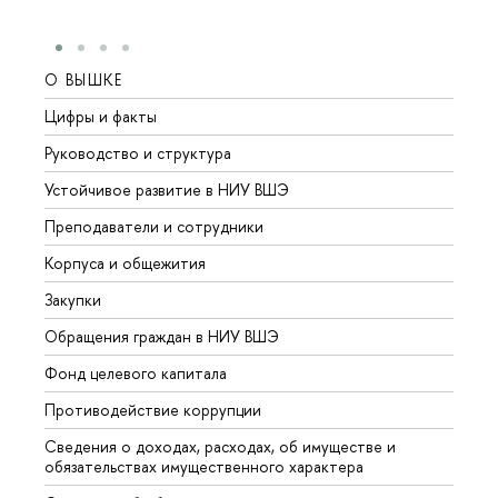
О ВЫШКЕ
ОБР
Цифры и факты
Лице
Руководство и структура
Довуз
Устойчивое развитие в НИУ ВШЭ
Олим
Преподаватели и сотрудники
Прием
Корпуса и общежития
Вышк
Закупки
Прием
Обращения граждан в НИУ ВШЭ
Аспир
Фонд целевого капитала
Допол
Противодействие коррупции
Центр
Сведения о доходах, расходах, об имуществе и
Бизне
обязательствах имущественного характера
Образ