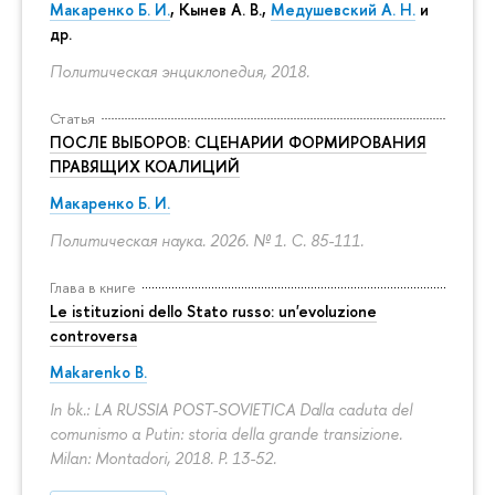
Макаренко Б. И.
,
Кынев А. В.
,
Медушевский А. Н.
и
др.
Политическая энциклопедия, 2018.
Статья
ПОСЛЕ ВЫБОРОВ: СЦЕНАРИИ ФОРМИРОВАНИЯ
ПРАВЯЩИХ КОАЛИЦИЙ
Макаренко Б. И.
Политическая наука. 2026. № 1.
С. 85-111.
Глава в книге
Le istituzioni dello Stato russo: un'evoluzione
controversa
Makarenko B.
In bk.: LA RUSSIA POST-SOVIETICA Dalla caduta del
comunismo a Putin: storia della grande transizione.
Milan: Montadori, 2018.
P. 13-52.