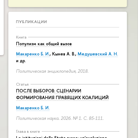
ПУБЛИКАЦИИ
Книга
Популизм как общий вызов
Макаренко Б. И.
,
Кынев А. В.
,
Медушевский А. Н.
и др.
Политическая энциклопедия, 2018.
Статья
ПОСЛЕ ВЫБОРОВ: СЦЕНАРИИ
ФОРМИРОВАНИЯ ПРАВЯЩИХ КОАЛИЦИЙ
Макаренко Б. И.
Политическая наука. 2026. № 1.
С. 85-111.
Глава в книге
Le istituzioni dello Stato russo: un'evoluzione