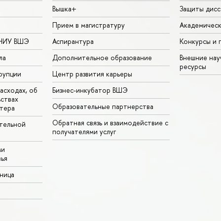
Вышка+
Защиты дисс
Прием в магистратуру
Академическ
 НИУ ВШЭ
Аспирантура
Конкурсы и 
ла
Дополнительное образование
Внешние на
ресурсы
рупции
Центр развития карьеры
асходах, об
Бизнес-инкубатор ВШЭ
ьствах
Образовательные партнерства
тера
Обратная связь и взаимодействие с
тельной
получателями услуг
ми
ья
аница