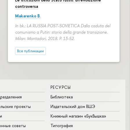
controversa
Makarenko B.
In bk.: LA RUSSIA POST-SOVIETICA Dalla caduta del
comunismo a Putin: storia della grande transizione.
Milan: Montadori, 2018.
P. 13-52.
Все публикации
РЕСУРСЫ
разделения
Библиотека
льские проекты
Издательский дом ВШЭ
и
Книжный магазин «БукВышка»
онные советы
Типография