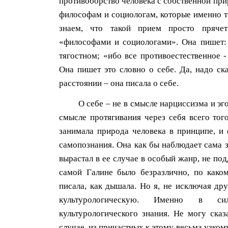
противоборство человека с собственной прир
философам и социологам, которые именно т
знаем, что такой прием просто пряче
«философами и социологами». Она пишет: 
тягостном; «ибо все противоестественное -
Она пишет это словно о себе. Да, надо ска
расстоянии – она писала о себе.
О себе – не в смысле нарциссизма и эго
смысле протягивания через себя всего тог
занимала природа человека в принципе, и 
самопознания. Она как бы наблюдает сама за
вырастал в ее случае в особый жанр, не п
самой Галине было безразлично, по како
писала, как дышала. Но я, не исключая др
культурологическую. Именно в сил
культурологического знания. Не могу сказ
случае, из причастных к этому весьма узко