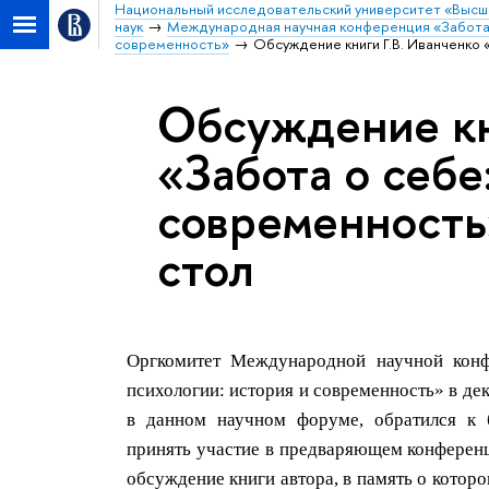
Национальный исследовательский университет «Высш
наук
Международная научная конференция «Забота о
современность»
Обсуждение книги Г.В. Иванченко 
Обсуждение кн
«Забота о себе
современность
стол
Оргкомитет Международной научной конфе
психологии: история и современность» в дек
в данном научном форуме, обратился к
принять участие в предваряющем конференц
обсуждение книги автора, в память о котор