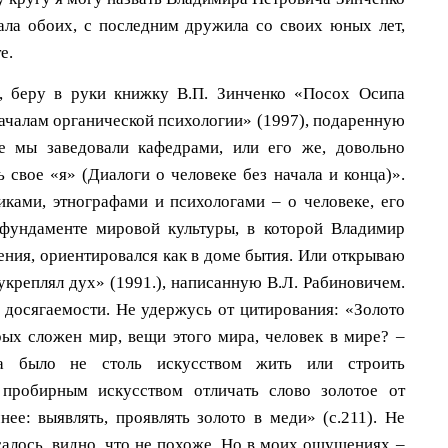
ала обоих, с последним дружила со своих юных лет,
е.
, беру в руки книжку В.П. Зинченко «Посох Осипа
чалам органической психологии» (1997), подаренную
де мы заведовали кафедрами, или его же, довольно
 свое «я» (Диалоги о человеке без начала и конца)».
ками, этнографами и психологами – о человеке, его
 фундаменте мировой культуры, в которой Владимир
тения, ориентировался как в доме бытия. Или открываю
 укреплял дух» (1991.), написанную В.Л. Рабиновичем.
й досягаемости. Не удержусь от цитирования: «Золото
рых сложен мир, вещи этого мира, человек в мире? –
ка было не столь искусством жить или строить
 пробирным искусством отличать слово золотое от
е: выявлять, проявлять золото в меди» (с.211). Не
салось, видно, что не похоже. Но в моих ощущениях –