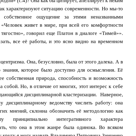
одой» (с.4)? Она как бы цитирует, апеллирует к неким
ак характеризуют ситуацию современности. Но мы-то
т собственное ощущение за этими неназванными
«Человек живет в мире, при всей его комфортности
 тягостно», говорил еще Платон в диалоге «Тимей»».
зать, все её работы, и это ясно видно на временн
о
м
центризма. Она, безусловно, была от этого далека. А в
о знания, которое было доступно для осмысления. Её
ее собственная природа, способность и возможность
 собой. Но, в отличие от многих, этот интерес к себе
оддающийся дисциплинарной кластеризации. Наверное,
му дисциплинарному ведомству числить работу: она
угих мнений, склонна обозначить её методологию как
у принципиально интегративного характера
ать, что она в этом жанре была одинока. Во всяком
му кругу я могу назвать Владимира Петровича Зинченко