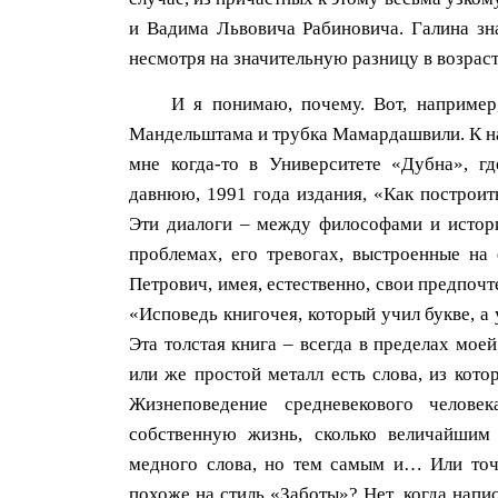
и Вадима Львовича Рабиновича. Галина зн
несмотря на значительную разницу в возраст
И я понимаю, почему. Вот, например
Мандельштама и трубка Мамардашвили. К на
мне когда-то в Университете «Дубна», г
давнюю, 1991 года издания, «Как построить
Эти диалоги – между философами и истори
проблемах, его тревогах, выстроенные на
Петрович, имея, естественно, свои предпоч
«Исповедь книгочея, который учил букве, а
Эта толстая книга – всегда в пределах мое
или же простой металл есть слова, из кото
Жизнеповедение средневекового челове
собственную жизнь, сколько величайшим
медного слова, но тем самым и… Или точне
похоже на стиль «Заботы»? Нет, когда напи