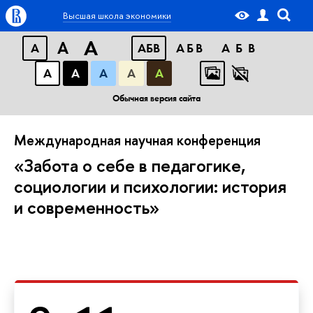
Высшая школа экономики
A
A
A
АБВ
АБВ
АБВ
А
А
А
А
А
Обычная версия сайта
Международная научная конференция
«Забота о себе в педагогике,
социологии и психологии: история
и современность»