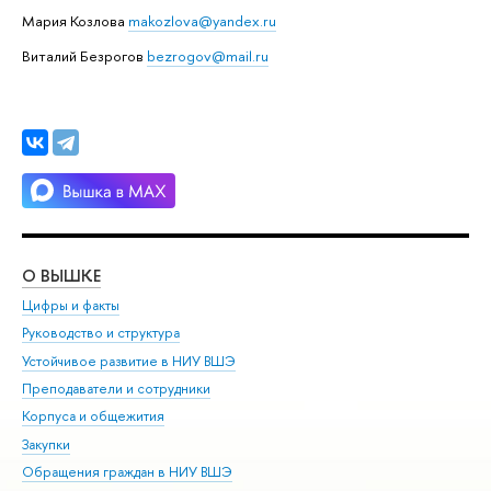
Мария Козлова
makozlova@yandex.ru
Виталий Безрогов
bezrogov@mail.ru
О ВЫШКЕ
ОБ
Цифры и факты
Ли
Руководство и структура
Дов
Устойчивое развитие в НИУ ВШЭ
Ол
Преподаватели и сотрудники
При
Корпуса и общежития
Вы
Закупки
При
Обращения граждан в НИУ ВШЭ
Ас