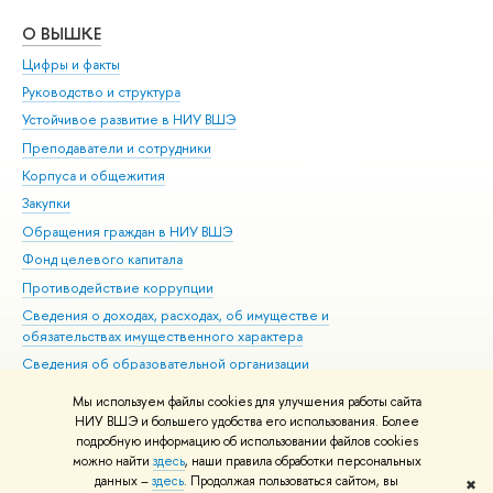
О ВЫШКЕ
ОБ
Цифры и факты
Ли
Руководство и структура
Дов
Устойчивое развитие в НИУ ВШЭ
Ол
Преподаватели и сотрудники
При
Корпуса и общежития
Вы
Закупки
При
Обращения граждан в НИУ ВШЭ
Ас
Фонд целевого капитала
До
Противодействие коррупции
Цен
Сведения о доходах, расходах, об имуществе и
Би
обязательствах имущественного характера
Об
Сведения об образовательной организации
Обр
Людям с ограниченными возможностями здоровья
Мы используем файлы cookies для улучшения работы сайта
Единая платежная страница
НИУ ВШЭ и большего удобства его использования. Более
подробную информацию об использовании файлов cookies
Работа в Вышке
можно найти
здесь
, наши правила обработки персональных
данных –
здесь
. Продолжая пользоваться сайтом, вы
✖