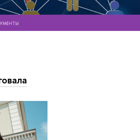
УМЕНТЫ
товала