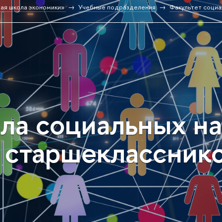
ая школа экономики»
Учебные подразделения
Факультет социа
ла социальных на
старшеклассник