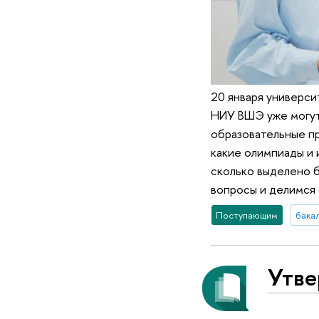
20 января универси
НИУ ВШЭ уже могут
образовательные п
какие олимпиады и 
сколько выделено б
вопросы и делимся
Поступающим
бака
Утве