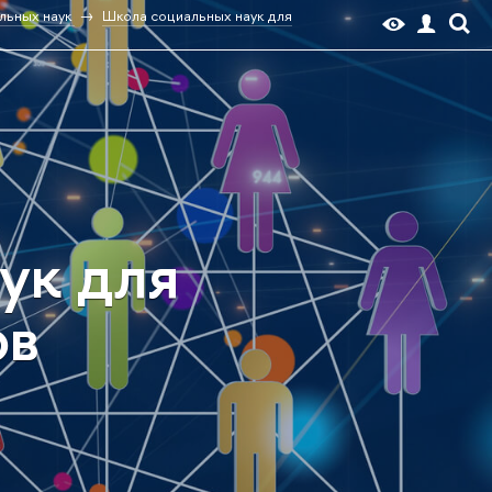
льных наук
Школа социальных наук для
ук для
ов