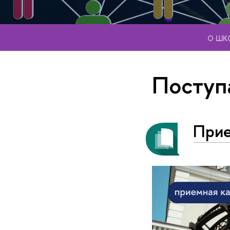
О ШК
Посту
Прие