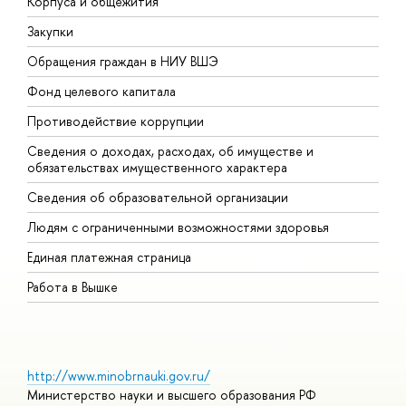
Корпуса и общежития
В
Закупки
П
Обращения граждан в НИУ ВШЭ
А
Фонд целевого капитала
Д
Противодействие коррупции
Ц
Сведения о доходах, расходах, об имуществе и
Б
обязательствах имущественного характера
О
Сведения об образовательной организации
О
Людям с ограниченными возможностями здоровья
Единая платежная страница
Работа в Вышке
http://www.minobrnauki.gov.ru/
Министерство науки и высшего образования РФ