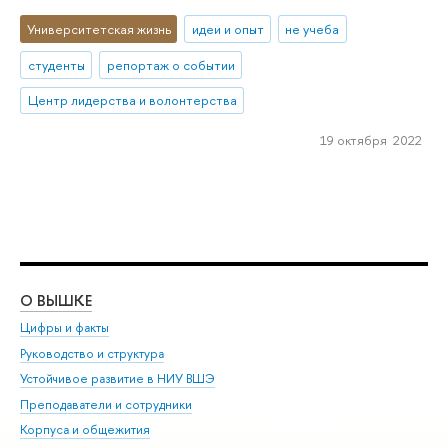
Университетская жизнь
идеи и опыт
не учеба
студенты
репортаж о событии
Центр лидерства и волонтерства
19 октября 2022
О ВЫШКЕ
ОБ
Цифры и факты
Ли
Руководство и структура
Дов
Устойчивое развитие в НИУ ВШЭ
Ол
Преподаватели и сотрудники
При
Корпуса и общежития
Вы