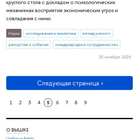
круглого стола с докладом о психологических
механизмах восприятия экономических угроз и
совладания с ними.
Наука
исследования и аналитика
взгляд ученого
репортаж о событии
международное сотрудничество
25 октября 2024
Следующая страница
1
2
3
4
5
6
7
8
9
О ВЫШКЕ
ОБ
Цифры и факты
Ли