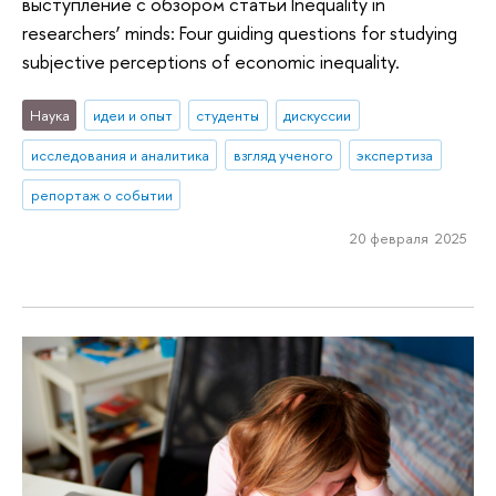
выступление с обзором статьи Inequality in
researchers’ minds: Four guiding questions for studying
subjective perceptions of economic inequality.
Наука
идеи и опыт
студенты
дискуссии
исследования и аналитика
взгляд ученого
экспертиза
репортаж о событии
20 февраля 2025