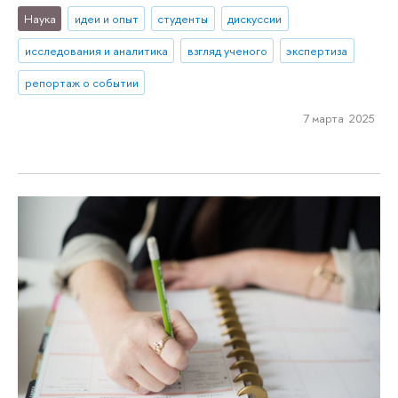
Наука
идеи и опыт
студенты
дискуссии
исследования и аналитика
взгляд ученого
экспертиза
репортаж о событии
7 марта 2025