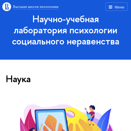
Высшая школа экономики
Меню
Научно-учебная
лаборатория психологии
социального неравенства
Наука