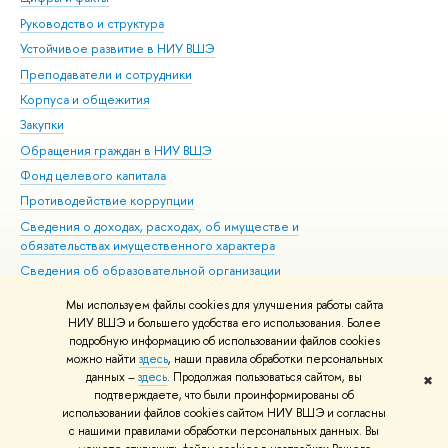
Руководство и структура
Дов
Устойчивое развитие в НИУ ВШЭ
Ол
Преподаватели и сотрудники
При
Корпуса и общежития
Вы
Закупки
При
Обращения граждан в НИУ ВШЭ
Ас
Фонд целевого капитала
До
Противодействие коррупции
Цен
Сведения о доходах, расходах, об имуществе и
Би
обязательствах имущественного характера
Об
Сведения об образовательной организации
Обр
Людям с ограниченными возможностями здоровья
Мы используем файлы cookies для улучшения работы сайта
Единая платежная страница
НИУ ВШЭ и большего удобства его использования. Более
подробную информацию об использовании файлов cookies
Работа в Вышке
можно найти
здесь
, наши правила обработки персональных
данных –
здесь
. Продолжая пользоваться сайтом, вы
✖
Редактору
подтверждаете, что были проинформированы об
© НИУ ВШЭ 1993–2026
Адреса и контакты
Условия использования
использовании файлов cookies сайтом НИУ ВШЭ и согласны
с нашими правилами обработки персональных данных. Вы
материалов
Политика конфиденциальности
Карта сайта