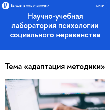
Высшая школа экономики
Меню
Научно-учебная
лаборатория психологии
социального неравенства
Тема «адаптация методики»