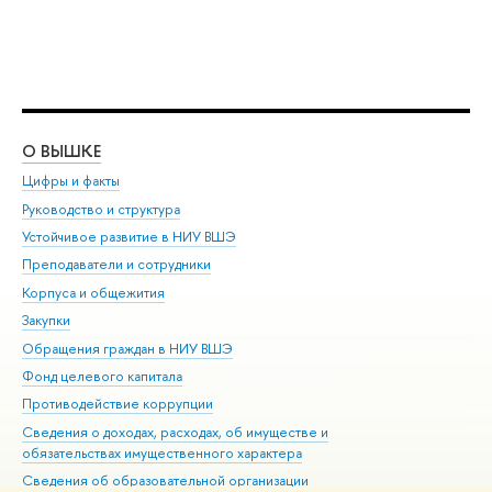
О ВЫШКЕ
ОБ
Цифры и факты
Ли
Руководство и структура
Дов
Устойчивое развитие в НИУ ВШЭ
Ол
Преподаватели и сотрудники
При
Корпуса и общежития
Вы
Закупки
При
Обращения граждан в НИУ ВШЭ
Ас
Фонд целевого капитала
До
Противодействие коррупции
Цен
Сведения о доходах, расходах, об имуществе и
Би
обязательствах имущественного характера
Об
Сведения об образовательной организации
Обр