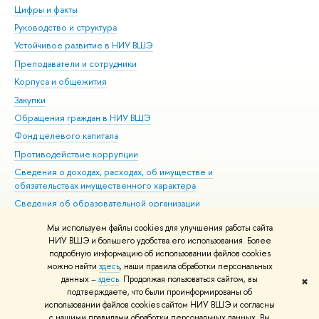
Цифры и факты
Ли
Руководство и структура
Дов
Устойчивое развитие в НИУ ВШЭ
Ол
Преподаватели и сотрудники
При
Корпуса и общежития
Вы
Закупки
При
Обращения граждан в НИУ ВШЭ
Ас
Фонд целевого капитала
До
Противодействие коррупции
Цен
Сведения о доходах, расходах, об имуществе и
Би
обязательствах имущественного характера
Об
Сведения об образовательной организации
Обр
Людям с ограниченными возможностями здоровья
Мы используем файлы cookies для улучшения работы сайта
Единая платежная страница
НИУ ВШЭ и большего удобства его использования. Более
подробную информацию об использовании файлов cookies
Работа в Вышке
можно найти
здесь
, наши правила обработки персональных
данных –
здесь
. Продолжая пользоваться сайтом, вы
✖
Редактору
подтверждаете, что были проинформированы об
© НИУ ВШЭ 1993–2026
Адреса и контакты
Условия использования
использовании файлов cookies сайтом НИУ ВШЭ и согласны
с нашими правилами обработки персональных данных. Вы
материалов
Политика конфиденциальности
Карта сайта