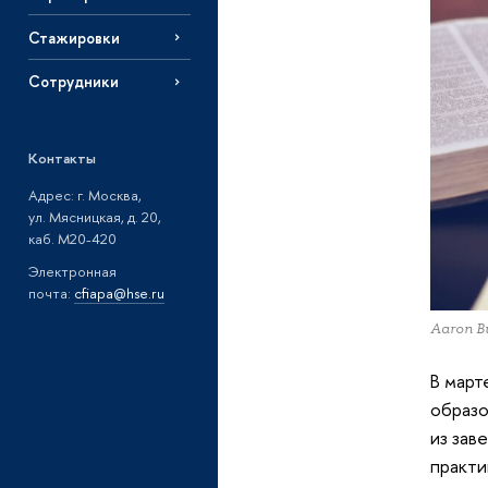
Стажировки
Сотрудники
Контакты
Адрес: г. Москва,
ул. Мясницкая, д. 20,
каб. М20-420
Электронная
почта:
cfiapa@hse.ru
Aaron B
В март
образ
из зав
практи