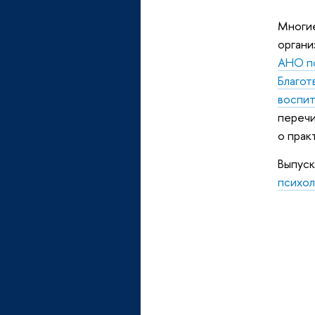
Многие
органи
АНО по
Благот
воспит
перечи
о прак
Выпуск
психол