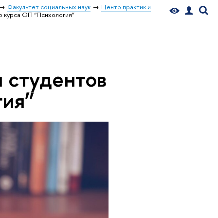
Факультет социальных наук
Центр практик и
о курса ОП “Психология”
и студентов
гия”