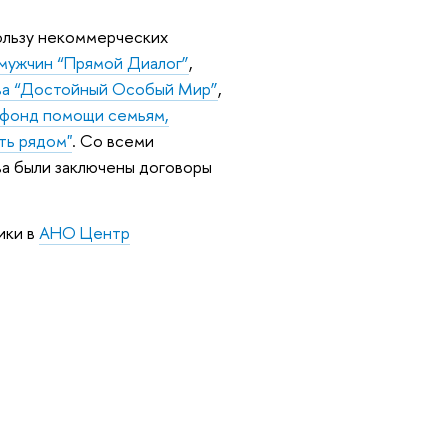
пользу некоммерческих
мужчин “Прямой Диалог”
,
тва “Достойный Особый Мир”
,
 фонд помощи семьям,
ть рядом"
. Со всеми
а были заключены договоры
ики в
АНО Центр