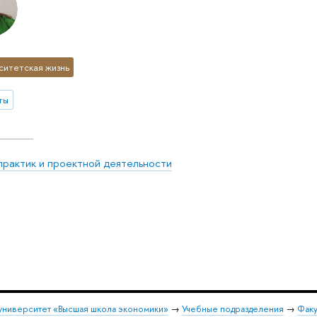
ситетская жизнь
ты
практик и проектной деятельности
университет «Высшая школа экономики»
→
Учебные подразделения
→
Факу