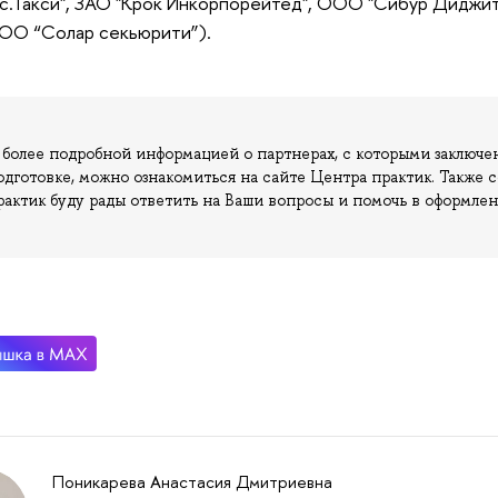
с.Такси", ЗАО "Крок Инкорпорейтед", ООО "Сибур Диджи
ООО “Солар секьюрити”).
 более подробной информацией о партнерах, с которыми заключе
одготовке, можно ознакомиться на сайте Центра практик. Также
рактик буду рады ответить на Ваши вопросы и помочь в оформлен
Поникарева Анастасия Дмитриевна