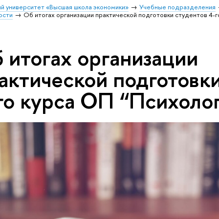
й университет «Высшая школа экономики»
Учебные подразделения
ости
Об итогах организации практической подготовки студентов 4-г
 итогах организации
актической подготовк
го курса ОП “Психоло