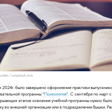
urden / unsplash.com
е 2024г. было завершено оформление практики выпускнико
овательной программы
“Психология”
. С сентября по март 
ершающих этапов освоения учебной программы нужно был
ку во внешней организации или в подразделении Вышки. Р