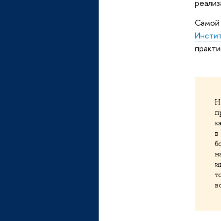
реализ
Самой 
Инстит
практи
Н
п
к
в
б
н
и
т
в