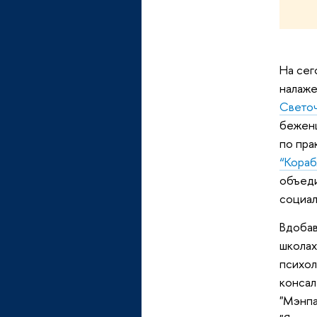
На сег
налаж
Свето
беженц
по пра
“Кораб
объеди
социал
Вдобав
школах
психол
консал
"Мэнпа