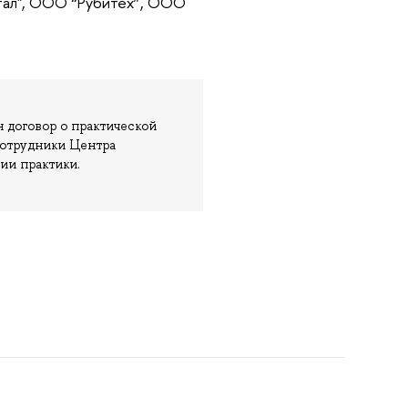
тал", ООО “Рубитех”, ООО
н договор о практической
 сотрудники Центра
ии практики.