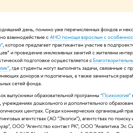
одняшний день, помимо уже перечисленных фондов и нек
ено взаимодействие с
АНО помощи взрослым с особеннос
ч”
, которое предлагает практикантам участие в подпроек
ев” и проведение инклюзивных занятий с жителями интер
ктической подготовке осуществляется с
Благотворительн
лик”
, где студенты могут выполнять задачи, связанные с 
няющих доноров и подопечных, а также заниматься разра
ьных сетей фонда.
ок выпускники образовательной программы
“Психология”
, учреждениях дошкольного и дополнительного образован
огических центрах. Среди коммерческих организаций прак
тинговых агентствах (АО "Экопси"), агентствах по поиск
уэр", ООО "Агентство контакт РК", ООО "Аналитика Эс С