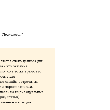
 “Психология”
ляется очень ценным для
ча - это оказание
о, но в то же время это
димые для
ые онлайн-встречи, на
ими переживаниями,
опасть на индивидуальные.
ии, статьи)
Отличное место для