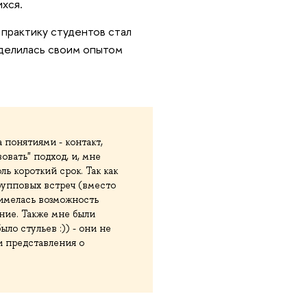
ихся.
 практику студентов стал
оделилась своим опытом
 понятиями - контакт,
овать" подход, и, мне
ль короткий срок. Так как
групповых встреч (вместо
 имелась возможность
ание. Также мне были
ло стульев :)) - они не
и представления о