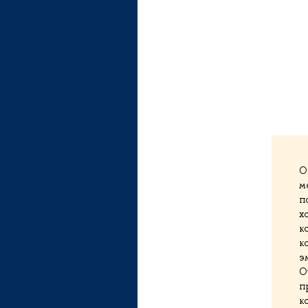
О
м
п
х
к
к
э
О
п
к