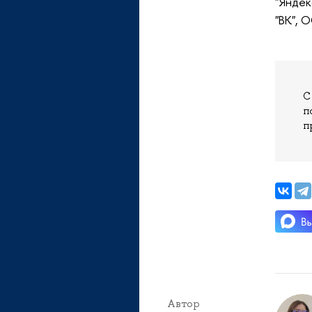
"Яндек
"ВК", 
С
п
п
Автор