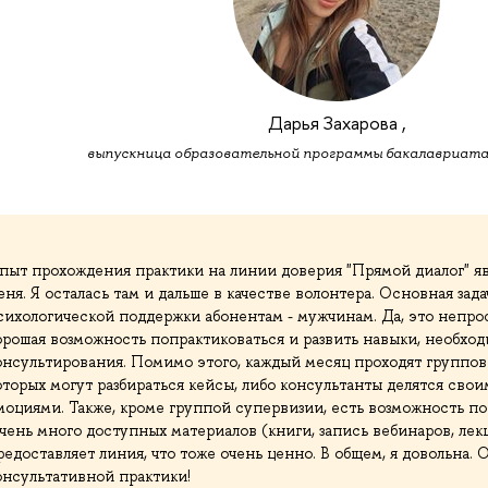
Дарья Захарова ,
выпускница образовательной программы бакалавриата
пыт прохождения практики на линии доверия "Прямой диалог" яв
еня. Я осталась там и дальше в качестве волонтера. Основная зада
сихологической поддержки абонентам - мужчинам. Да, это непрост
орошая возможность попрактиковаться и развить навыки, необхо
онсультирования. Помимо этого, каждый месяц проходят группов
оторых могут разбираться кейсы, либо консультанты делятся сво
моциями. Также, кроме группой супервизии, есть возможность п
чень много доступных материалов (книги, запись вебинаров, лекц
редоставляет линия, что тоже очень ценно. В общем, я довольна. 
онсультативной практики!