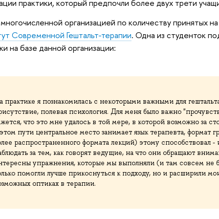
ации практики, который предпочли более двух трети учащ
многочисленной организацией по количеству принятых на
ут Современной Гештальт-терапии
. Одна из студенток п
ки на базе данной организации:
а практике я познакомилась с некоторыми важными для гештальта
рисутствие, полевая психология. Для меня было важно "прочувств
ажется, что это мне удалось в той мере, в которой возможно за сто
 этом пути центральное место занимает язык терапевта, формат 
олее распространенного формата лекций) этому способствовал -
аблюдать за тем, как говорят ведущие, на что они обращают вним
нтересны упражнения, которые мы выполняли (и там совсем не бы
олько помогли лучше прикоснуться к подходу, но и расширили мо
озможных оптиках в терапии.