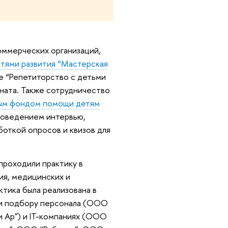
оммерческих организаций,
тями развития “Мастерская
те “Репетиторство с детьми
ната. Также сотрудничество
ым фондом помощи детям
проведением интервью,
боткой опросов и квизов для
проходили практику в
ия, медицинских и
тика была реализована в
у и подбору персонала (ООО
и Ар") и IT-компаниях (ООО