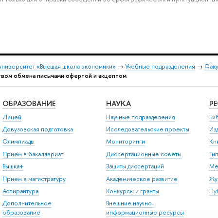
университет «Высшая школа экономики»
→
Учебные подразделения
→
Факу
вом обмена письмами офертой и акцептом
ОБРАЗОВАНИЕ
НАУКА
Р
Лицей
Научные подразделения
Би
Довузовская подготовка
Исследовательские проекты
Из
Олимпиады
Мониторинги
Кн
Прием в бакалавриат
Диссертационные советы
Ти
Вышка+
Защиты диссертаций
Ме
Прием в магистратуру
Академическое развитие
Жу
Аспирантура
Конкурсы и гранты
Пу
Дополнительное
Внешние научно-
образование
информационные ресурсы