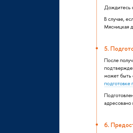
Дождитесь о
В случае, ес
Мясницкая д
5. Подгот
После получ
подтвержден
может быть 
подготовке 
Подготовлен
адресовано 
6. Предос