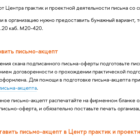
т Центра практик и проектной деятельности письма со 
ли в организацию нужно предоставить бумажный вариант, т
.20 каб. М20-420.
овить письмо-акцепт
ения скана подписанного письма-оферты подготовьте пис
ием договоренности о прохождении практической подгото
оформлена. Для помощи в подготовке письма-акцепта пр
письма-акцепта
.
ное письмо-акцепт распечатайте на фирменном бланке ор
письмо-оферта, и обязательно поставьте печать организа
тавить письмо-акцепт в Центр практик и проект