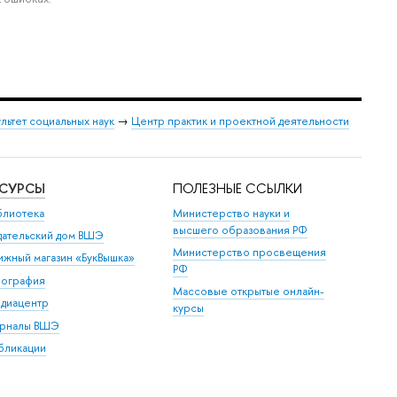
льтет социальных наук
→
Центр практик и проектной деятельности
ЕСУРСЫ
ПОЛЕЗНЫЕ ССЫЛКИ
блиотека
Министерство науки и
высшего образования РФ
дательский дом ВШЭ
Министерство просвещения
ижный магазин «БукВышка»
РФ
пография
Массовые открытые онлайн-
диацентр
курсы
рналы ВШЭ
бликации