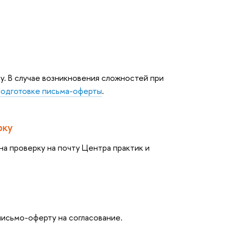
. В случае возникновения сложностей при
подготовке письма-оферты
.
рку
а проверку на почту Центра практик и
письмо-оферту на согласование.