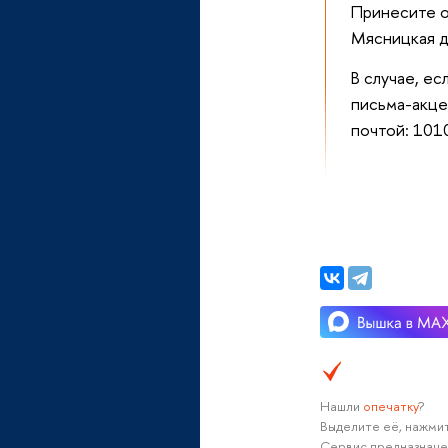
Принесите о
Мясницкая д
В случае, е
письма-акце
почтой: 101
Нашли
опечатку
?
Выделите её, нажмит
Сервис предназначе