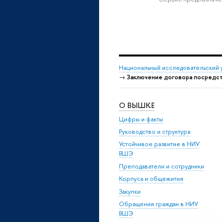
Национальный исследовательский 
→
Заключение договора посредст
О ВЫШКЕ
Цифры и факты
Руководство и структура
Устойчивое развитие в НИУ
ВШЭ
Преподаватели и сотрудники
Корпуса и общежития
Закупки
Обращения граждан в НИУ
ВШЭ