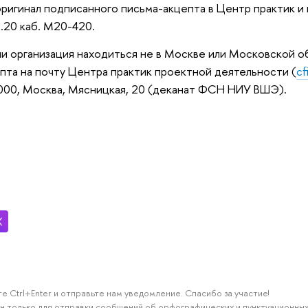
ригинал подписанного письма-акцепта в Центр практик и 
.20 каб. М20-420.
сли организация находиться не в Москве или Московской о
пта на почту Центра практик проектной деятельности (
cf
000, Москва, Мясницкая, 20 (деканат ФСН НИУ ВШЭ).
е Ctrl+Enter и отправьте нам уведомление. Спасибо за участие!
н только для отправки сообщений об орфографических и пунктуационных