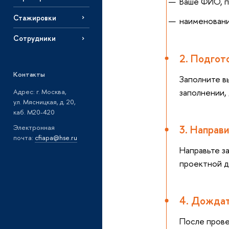
Ваше ФИО, п
Стажировки
наименовани
Сотрудники
2. Подгот
Контакты
Заполните в
заполнении,
Адрес: г. Москва,
ул. Мясницкая, д. 20,
каб. М20-420
Электронная
3. Направ
почта:
cfiapa@hse.ru
Направьте з
проектной д
4. Дождат
После прове