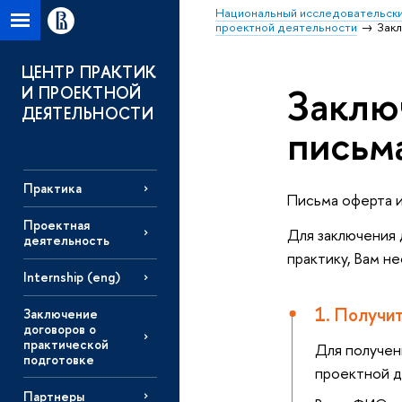
Национальный исследовательски
проектной деятельности
Зак
ЦЕНТР ПРАКТИК
Заклю
И ПРОЕКТНОЙ
ДЕЯТЕЛЬНОСТИ
письм
Практика
Письма оферта и
Проектная
Для заключения 
деятельность
практику, Вам 
Internship (eng)
1. Получи
Заключение
договоров о
практической
Для получен
подготовке
проектной д
Партнеры