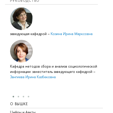
РУКОВОДСТВО
заведующая кафедрой
–
Козина Ирина Марксовна
Кафедра методов сбора и анализа социологической
информации: заместитель заведующего кафедрой
–
Зангиева Ирина Казбековна
О ВЫШКЕ
ОБР
Цифры и факты
Лице