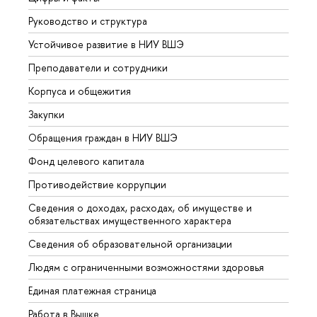
Руководство и структура
Довуз
Устойчивое развитие в НИУ ВШЭ
Олим
Преподаватели и сотрудники
Прием
Корпуса и общежития
Вышк
Закупки
Прием
Обращения граждан в НИУ ВШЭ
Аспир
Фонд целевого капитала
Допол
Противодействие коррупции
Центр
Сведения о доходах, расходах, об имуществе и
Бизне
обязательствах имущественного характера
Образ
Сведения об образовательной организации
Обрат
Людям с ограниченными возможностями здоровья
Единая платежная страница
Работа в Вышке