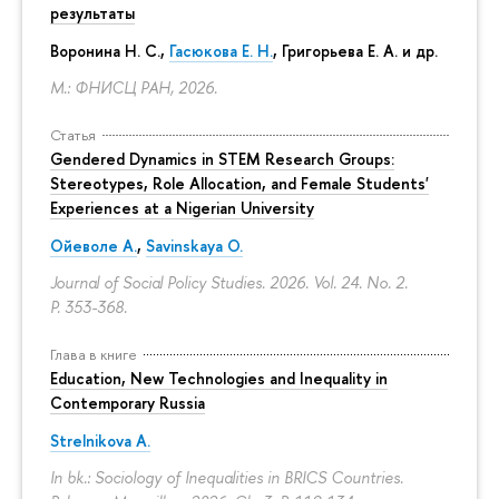
результаты
Воронина Н. С.,
Гасюкова Е. Н.
, Григорьева Е. А. и др.
М.: ФНИСЦ РАН, 2026.
Статья
Gendered Dynamics in STEM Research Groups:
Stereotypes, Role Allocation, and Female Students'
Experiences at a Nigerian University
Ойеволе А.
,
Savinskaya O.
Journal of Social Policy Studies. 2026. Vol. 24. No. 2.
P. 353-368.
Глава в книге
Education, New Technologies and Inequality in
Contemporary Russia
Strelnikova A.
In bk.: Sociology of Inequalities in BRICS Countries.