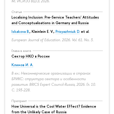
М.: ИСИЭЗ ВШЭ, 2026.
Статья
Localising Inclusion: Pre-Service Teachers' Attitudes
and Conceptualisations in Germany and Russia
Iskakova B.
, Kleinlein E. V.,
Prisyazhniuk D.
et al.
European Journal of Education. 2026. Vol. 61. No. 3.
Глава в книге
Сектор НКО в России
Климов И. А.
В кн.: Некоммерческие организации в странах
БРИКС: структура сектора и особенности
развития. BRICS Expert Council-Russia, 2026. Гл. 10.
С. 193-228.
Препринт
How Universal is the Cool Water Effect? Evidence
from the Unlikely Case of Russia