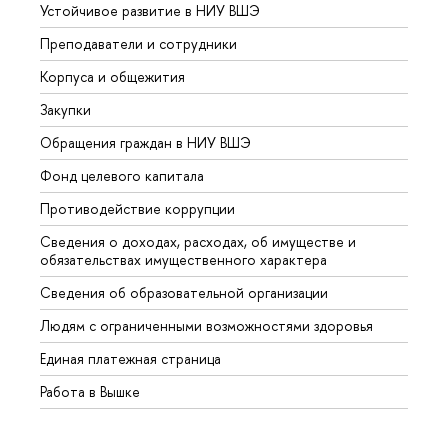
Устойчивое развитие в НИУ ВШЭ
Олим
Преподаватели и сотрудники
Прием
Корпуса и общежития
Вышк
Закупки
Прием
Обращения граждан в НИУ ВШЭ
Аспир
Фонд целевого капитала
Допол
Противодействие коррупции
Центр
Сведения о доходах, расходах, об имуществе и
Бизне
обязательствах имущественного характера
Образ
Сведения об образовательной организации
Обрат
Людям с ограниченными возможностями здоровья
Единая платежная страница
Работа в Вышке