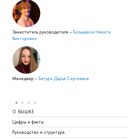
Заместитель руководителя
–
Большаков Никита
Викторович
Менеджер
–
Батура Дарья Сергеевна
О ВЫШКЕ
ОБР
Цифры и факты
Лице
Руководство и структура
Довуз