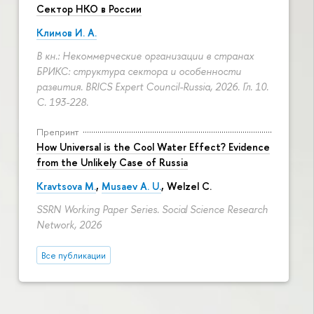
Сектор НКО в России
Климов И. А.
В кн.: Некоммерческие организации в странах
БРИКС: структура сектора и особенности
развития. BRICS Expert Council-Russia, 2026. Гл. 10.
С. 193-228.
Препринт
How Universal is the Cool Water Effect? Evidence
from the Unlikely Case of Russia
Kravtsova M.
,
Musaev A. U.
,
Welzel C.
SSRN Working Paper Series. Social Science Research
Network, 2026
Все публикации