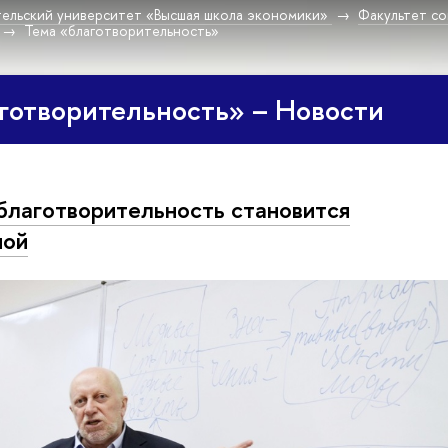
ельский университет «Высшая школа экономики»
Факультет со
Тема «благотворительность»
готворительность» – Новости
благотворительность становится
ной