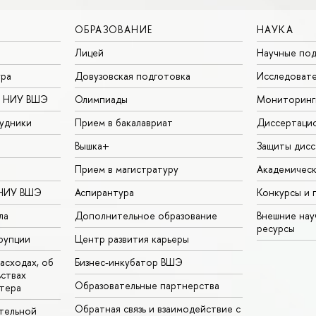
ОБРАЗОВАНИЕ
НАУКА
Лицей
Научные под
ура
Довузовская подготовка
Исследовате
в НИУ ВШЭ
Олимпиады
Мониторинг
удники
Прием в бакалавриат
Диссертаци
Вышка+
Защиты дисс
Прием в магистратуру
Академическ
 НИУ ВШЭ
Аспирантура
Конкурсы и 
ла
Дополнительное образование
Внешние на
ресурсы
рупции
Центр развития карьеры
асходах, об
Бизнес-инкубатор ВШЭ
ьствах
Образовательные партнерства
тера
Обратная связь и взаимодействие с
тельной