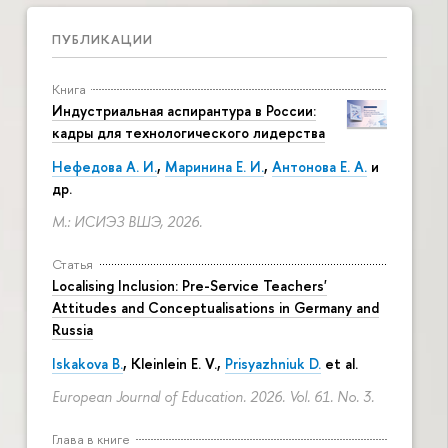
ПУБЛИКАЦИИ
Книга
Индустриальная аспирантура в России:
кадры для технологического лидерства
Нефедова А. И.
,
Маринина Е. И.
,
Антонова Е. А.
и
др.
М.: ИСИЭЗ ВШЭ, 2026.
Статья
Localising Inclusion: Pre-Service Teachers'
Attitudes and Conceptualisations in Germany and
Russia
Iskakova B.
, Kleinlein E. V.,
Prisyazhniuk D.
et al.
European Journal of Education. 2026. Vol. 61. No. 3.
Глава в книге