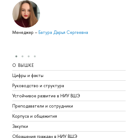
Менеджер
–
Батура Дарья Сергеевна
О ВЫШКЕ
ОБР
Цифры и факты
Лице
Руководство и структура
Довуз
Устойчивое развитие в НИУ ВШЭ
Олим
Преподаватели и сотрудники
Прием
Корпуса и общежития
Вышк
Закупки
Прием
Обращения граждан в НИУ ВШЭ
Аспир