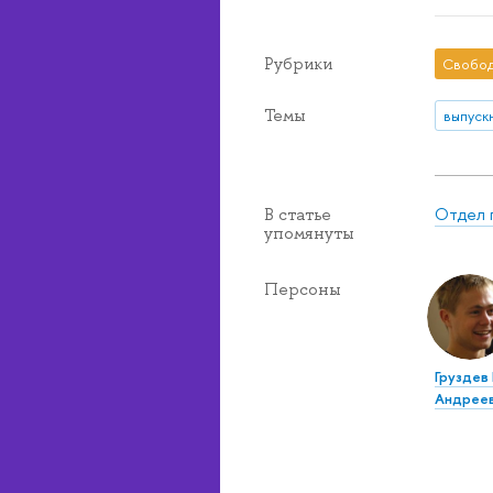
Рубрики
Свобод
Темы
выпуск
Отдел 
В статье
упомянуты
Персоны
Груздев
Андрее