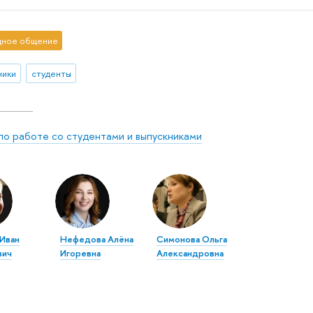
ное общение
ники
студенты
по работе со студентами и выпускниками
 Иван
Нефедова Алёна
Симонова Ольга
вич
Игоревна
Александровна