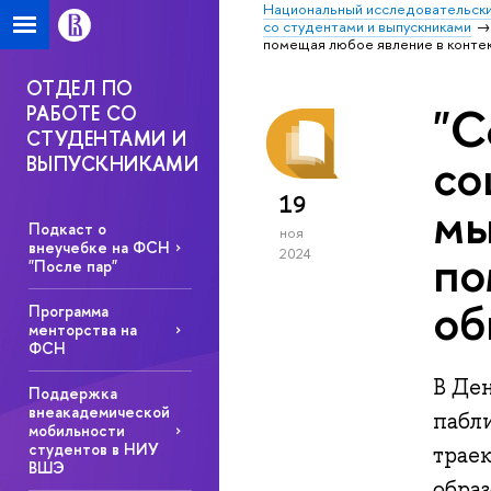
Национальный исследовательски
со студентами и выпускниками
помещая любое явление в конте
ОТДЕЛ ПО
"С
РАБОТЕ СО
СТУДЕНТАМИ И
со
ВЫПУСКНИКАМИ
19
мы
Подкаст о
ноя
внеучебке на ФСН
по
2024
"После пар"
об
Программа
менторства на
ФСН
В Де
Поддержка
внеакадемической
пабл
мобильности
студентов в НИУ
траек
ВШЭ
обра