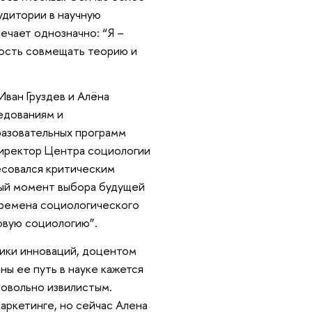
удитории в научную
ечает однозначно: “Я –
ность совмещать теорию и
Иван Груздев и Алёна
едованиям и
азовательных программ
директор Центра социологии
есовался критическим
ный момент выбора будущей
 времена социологического
новую социологию”.
ики инноваций, доцентом
ы ее путь в науке кажется
овольно извилистым.
маркетинге, но сейчас Алена