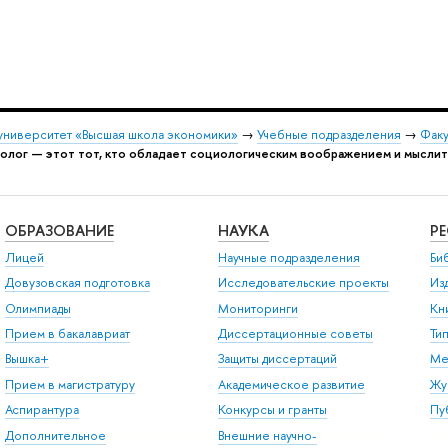
университет «Высшая школа экономики»
→
Учебные подразделения
→
Факу
олог — этот тот, кто обладает социологическим воображением и мыслит
ОБРАЗОВАНИЕ
НАУКА
Р
Лицей
Научные подразделения
Би
Довузовская подготовка
Исследовательские проекты
Из
Олимпиады
Мониторинги
Кн
Прием в бакалавриат
Диссертационные советы
Ти
Вышка+
Защиты диссертаций
Ме
Прием в магистратуру
Академическое развитие
Жу
Аспирантура
Конкурсы и гранты
Пу
Дополнительное
Внешние научно-