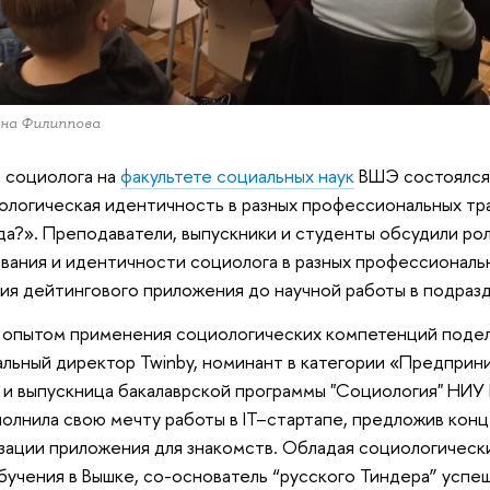
яна Филиппова
 социолога на
факультете социальных наук
ВШЭ состоялся 
логическая идентичность в разных профессиональных тр
да?». Преподаватели, выпускники и студенты обсудили ро
вания и идентичности социолога в разных профессиональ
ия дейтингового приложения до научной работы в подраз
опытом применения социологических компетенций подел
льный директор Twinby, номинант в категории «Предприни
 и выпускница бакалаврской программы "Социология" НИУ 
полнила свою мечту работы в IT–стартапе, предложив кон
зации приложения для знакомств. Обладая социологическ
бучения в Вышке, со-основатель “русского Тиндера” успе