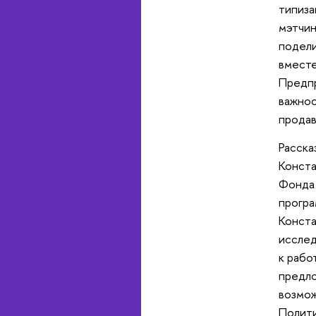
типиза
мэтчин
подели
вместе
Предпр
важнос
продав
Расска
Конста
Фонда 
програ
Конста
исслед
к рабо
предло
возмож
Полити