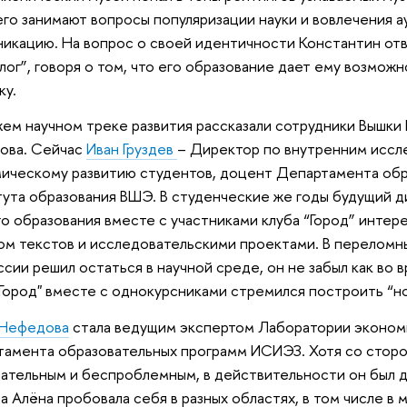
его занимают вопросы популяризации науки и вовлечения а
икацию. На вопрос о своей идентичности Константин отв
ог”, говоря о том, что его образование дает ему возмож
ку.
ем научном треке развития рассказали сотрудники Вышки 
ова. Сейчас
Иван Груздев
– Директор по внутренним иссл
ическому развитию студентов, доцент Департамента обр
ута образования ВШЭ. В студенческие же годы будущий 
о образования вместе с участниками клуба “Город” интер
ом текстов и исследовательскими проектами. В перелом
сии решил остаться в научной среде, он не забыл как во
"Город" вместе с однокурсниками стремился построить “
 Нефедова
стала ведущим экспертом Лаборатории эконом
амента образовательных программ ИСИЭЗ. Хотя со сторон
ательным и беспроблемным, в действительности он был д
а Алёна пробовала себя в разных областях, в том числе в 