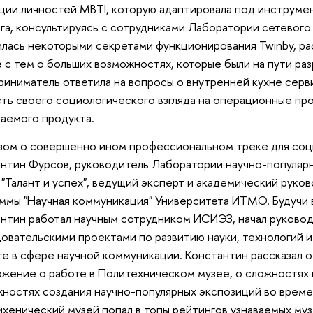
ции личностей MBTI, которую адаптировала под инструме
га, консультируясь с сотрудниками Лаборатории сетевого
лась некоторыми секретами функционирования Twinby, ра
 с тем о больших возможностях, которые были на пути ра
иниматель ответила на вопросы о внутренней кухне серви
ть своего социологического взгляда на операционные пр
аемого продукта.
зом о совершенно ином профессиональном треке для соц
нтин Фурсов, руководитель Лаборатории научно-популярн
"Талант и успех", ведущий эксперт и академический руко
ммы "Научная коммуникация" Университета ИТМО. Будучи 
нтин работал научным сотрудником ИСИЭЗ, начал руковод
овательскими проектами по развитию науки, технологий и
те в сфере научной коммуникации. Константин рассказал о 
жение о работе в Политехническом музее, о сложностях
ностях создания научно-популярных экспозиций во времен
хенический музей попал в топы рейтингов узнаваемых му