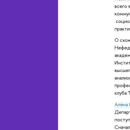
всего 
коммун
социол
практи
О схож
Нефед
академ
Инстит
высшег
анализ
профес
клуба 
Алёна
Департ
поступ
Сначал