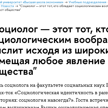
й университет «Высшая школа экономики»
Учебные подразделения
Новости
"Социолог — этот тот, кто обладает социологическим воо
кcт общества"
оциолог — этот тот, кт
циологическим вообр
слит исходя из широки
мещая любое явление 
щества"
нь социолога на факультете социальных наук
ик-ток «Социологическая идентичность в ра
ториях: социология навсегда?». Гости встреч
зом выпускникам Вышки социологическая спе