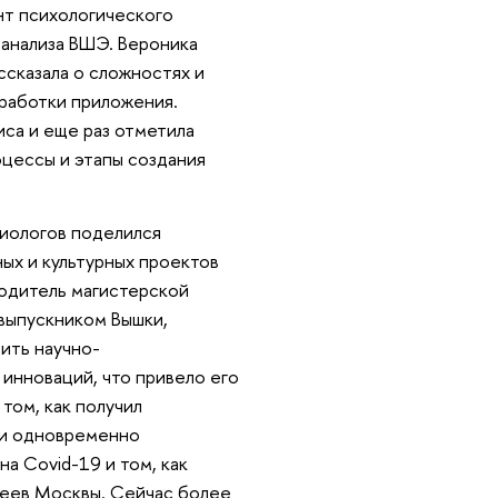
нт психологического
 анализа ВШЭ. Вероника
ссказала о сложностях и
зработки приложения.
са и еще раз отметила
оцессы и этапы создания
иологов поделился
ых и культурных проектов
водитель магистерской
выпускником Вышки,
ить научно-
 инноваций, что привело его
том, как получил
 и одновременно
а Covid-19 и том, как
зеев Москвы. Сейчас более