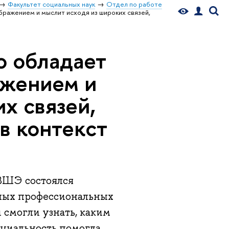
Факультет социальных наук
Отдел по работе
бражением и мыслит исходя из широких связей,
о обладает
ажением и
х связей,
в контекcт
 ВШЭ состоялся
зных профессиональных
и смогли узнать, каким
циальность помогла