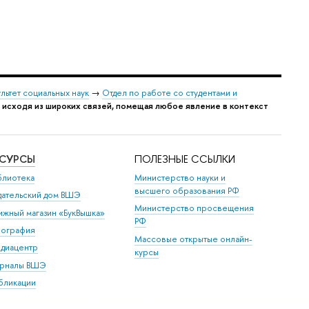
льтет социальных наук
→
Отдел по работе со студентами и
 исходя из широких связей, помещая любое явление в контекcт
ЕСУРСЫ
ПОЛЕЗНЫЕ ССЫЛКИ
блиотека
Министерство науки и
высшего образования РФ
дательский дом ВШЭ
Министерство просвещения
ижный магазин «БукВышка»
РФ
пография
Массовые открытые онлайн-
диацентр
курсы
рналы ВШЭ
бликации