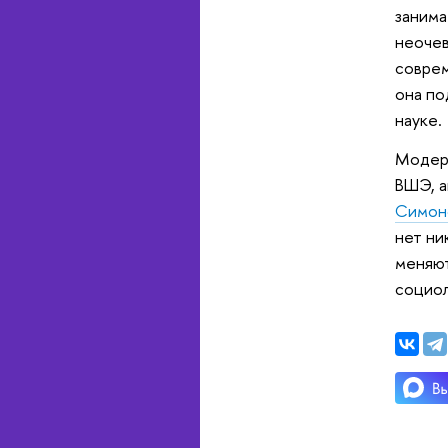
занима
неочев
соврем
она по
науке.
Модера
ВШЭ, а
Симон
нет ни
меняют
социол