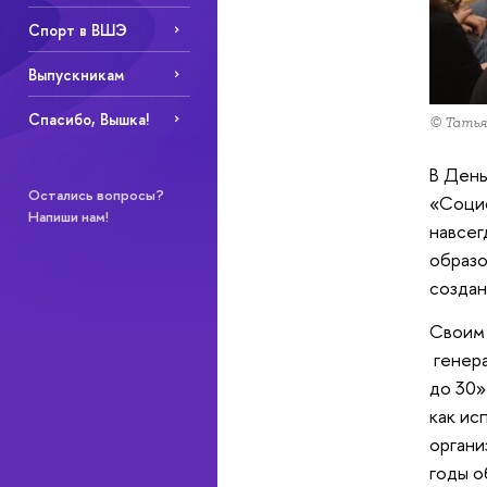
Спорт в ВШЭ
Выпускникам
Спасибо, Вышка!
© Тать
В День
Остались вопросы?
«Социо
Напиши нам!
навсег
образо
создан
Своим 
генера
до 30»
как ис
органи
годы о