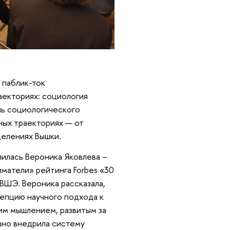
паблик-ток
аекториях: социология
ль социологического
ных траекториях — от
делениях Вышки.
илась Вероника Яковлева –
матели» рейтинга Forbes «30
ВШЭ. Вероника рассказала,
цепцию научного подхода к
им мышлением, развитым за
шно внедрила систему