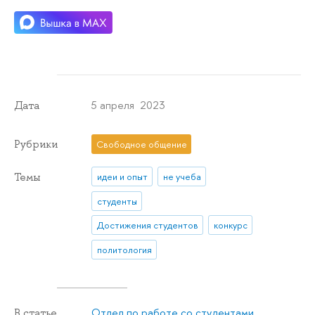
5 апреля 2023
Дата
Рубрики
Свободное общение
Темы
идеи и опыт
не учеба
студенты
Достижения студентов
конкурс
политология
Отдел по работе со студентами
В статье