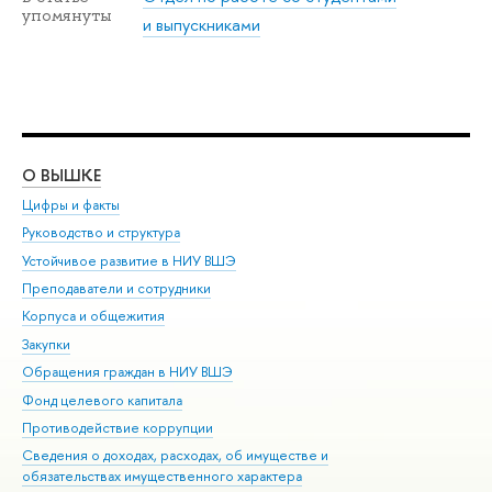
упомянуты
и выпускниками
О ВЫШКЕ
ОБ
Цифры и факты
Ли
Руководство и структура
Дов
Устойчивое развитие в НИУ ВШЭ
Ол
Преподаватели и сотрудники
При
Корпуса и общежития
Вы
Закупки
При
Обращения граждан в НИУ ВШЭ
Ас
Фонд целевого капитала
До
Противодействие коррупции
Цен
Сведения о доходах, расходах, об имуществе и
Би
обязательствах имущественного характера
Об