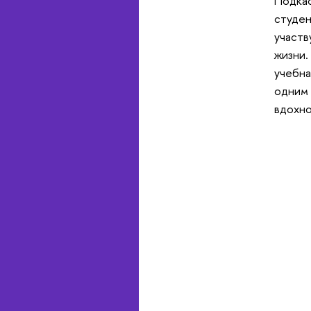
Подкас
студен
участв
жизни.
учебна
одним 
вдохно