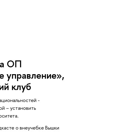
са ОП
е управление»,
ий клуб
ациональностей -
ой – установить
рситета.
дкасте о внеучебке Вышки