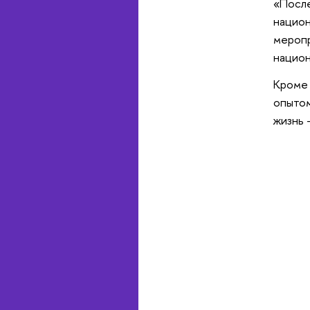
«После
национ
меропр
нацио
Кроме 
опытом
жизнь 