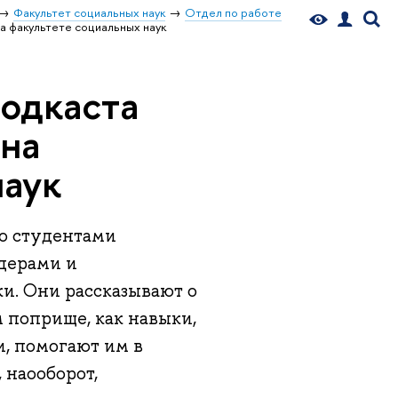
Факультет социальных наук
Отдел по работе
на факультете социальных наук
одкаста
 на
наук
со студентами
идерами и
и. Они рассказывают о
м поприще, как навыки,
, помогают им в
 наооборот,