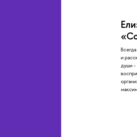
Ели
«С
Всегда
и расс
души -
воспри
органи
максим