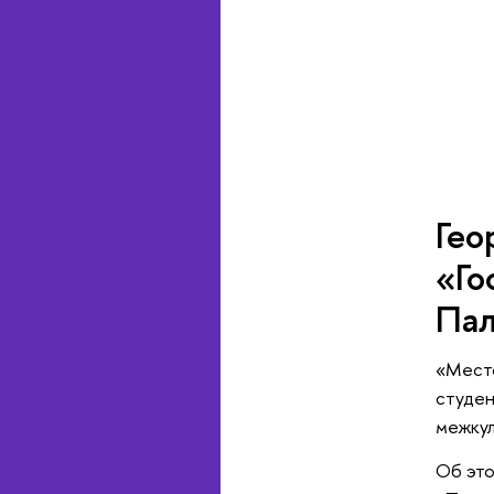
Гео
«Го
Пал
«Место
студен
межкул
Об это