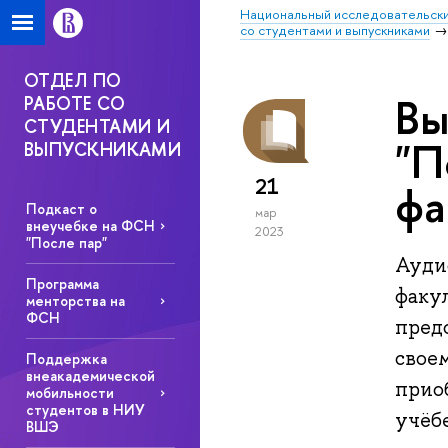
Национальный исследовательски
со студентами и выпускниками
ОТДЕЛ ПО
Вы
РАБОТЕ СО
СТУДЕНТАМИ И
"П
ВЫПУСКНИКАМИ
21
фа
Подкаст о
мар
внеучебке на ФСН
2023
"После пар"
Ауди
Программа
факу
менторства на
ФСН
пред
своем
Поддержка
внеакадемической
прио
мобильности
студентов в НИУ
учёбе
ВШЭ