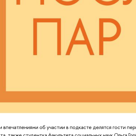
 впечатлениями об участии в подкасте делятся гости пер
та, также студентка факультета социальных наук Ольга Го