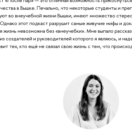
т «После пар» — это отличная возможность прикоснутьс
чества в Вышке. Печально, что некоторые студенты и пре
уют во внеучебной жизни Вышки, имеют множество стере
 Однако этот подкаст разрушит самые живучие мифы и док
я жизнь невозможна без «внеучебки». Мне выпало рассказ
из создателей и руководителей которого я являюсь, и над
вит тех, кто ещё не связал свою жизнь с тем, что происхо