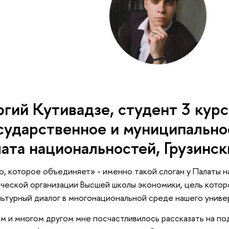
ргий Кутивадзе, студент 3 кур
сударственное и муниципально
ата национальностей, Грузинск
, которое объединяет» - именно такой слоган у Палаты н
ческой организации Высшей школы экономики, цель котор
ьтурный диалог в многонациональной среде нашего униве
м и многом другом мне посчастливилось рассказать на по