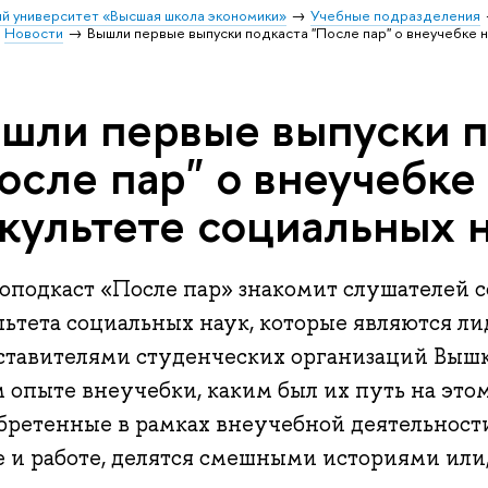
й университет «Высшая школа экономики»
Учебные подразделения
Новости
Вышли первые выпуски подкаста "После пар" о внеучебке 
шли первые выпуски п
осле пар" о внеучебке
культете социальных 
оподкаст «После пар» знакомит слушателей 
льтета социальных наук, которые являются л
ставителями студенческих организаций Вышк
 опыте внеучебки, каким был их путь на это
бретенные в рамках внеучебной деятельности
 и работе, делятся смешными историями или,