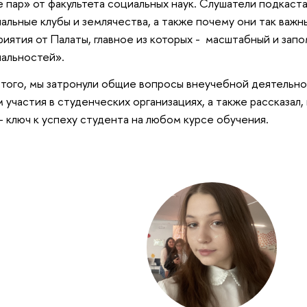
 пар» от факультета социальных наук. Слушатели подкаста 
альные клубы и землячества, а также почему они так важн
иятия от Палаты, главное из которых - масштабный и за
нальностей».
того, мы затронули общие вопросы внеучебной деятельно
 участия в студенческих организациях, а также рассказал,
– ключ к успеху студента на любом курсе обучения.