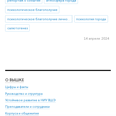
репортаж о событии
атмосфера города
психологическое благополучие
психологическое благополучие личности
психология города
салютогенез
14 апреля 2024
О ВЫШКЕ
ОБ
Цифры и факты
Ли
Руководство и структура
Дов
Устойчивое развитие в НИУ ВШЭ
Ол
Преподаватели и сотрудники
При
Корпуса и общежития
Вы