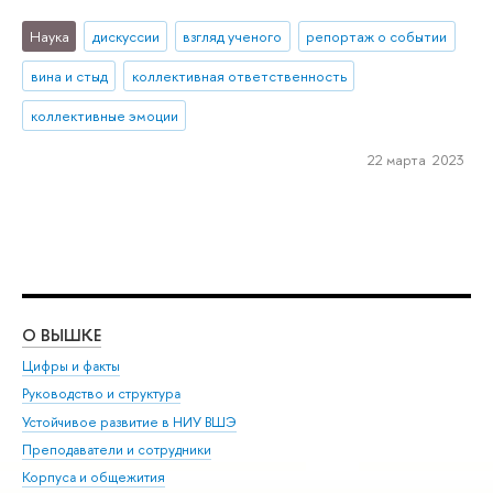
Наука
дискуссии
взгляд ученого
репортаж о событии
вина и стыд
коллективная ответственность
коллективные эмоции
22 марта 2023
О ВЫШКЕ
ОБ
Цифры и факты
Ли
Руководство и структура
Дов
Устойчивое развитие в НИУ ВШЭ
Ол
Преподаватели и сотрудники
При
Корпуса и общежития
Вы