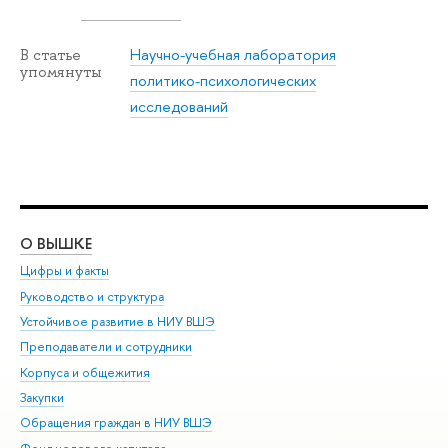
Научно-учебная лаборатория
В статье
упомянуты
политико-психологических
исследований
О ВЫШКЕ
ОБ
Цифры и факты
Ли
Руководство и структура
Дов
Устойчивое развитие в НИУ ВШЭ
Ол
Преподаватели и сотрудники
При
Корпуса и общежития
Вы
Закупки
При
Обращения граждан в НИУ ВШЭ
Ас