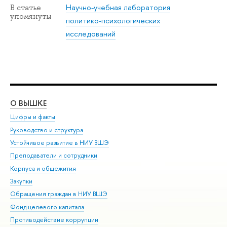
Научно-учебная лаборатория
В статье
упомянуты
политико-психологических
исследований
О ВЫШКЕ
ОБ
Цифры и факты
Ли
Руководство и структура
Дов
Устойчивое развитие в НИУ ВШЭ
Ол
Преподаватели и сотрудники
При
Корпуса и общежития
Вы
Закупки
При
Обращения граждан в НИУ ВШЭ
Ас
Фонд целевого капитала
До
Противодействие коррупции
Цен