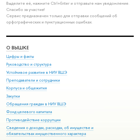
Выделите её, нажмите Ctrl+Enter и отправьте нам уведомление.
Спасибо за участие!
Сервис предназначен только для отправки сообщений об
орфографических и пунктуационных ошибках.
О ВЫШКЕ
ОБ
Цифры и факты
Ли
Руководство и структура
Дов
Устойчивое развитие в НИУ ВШЭ
Ол
Преподаватели и сотрудники
При
Корпуса и общежития
Вы
Закупки
При
Обращения граждан в НИУ ВШЭ
Ас
Фонд целевого капитала
До
Противодействие коррупции
Цен
Сведения о доходах, расходах, об имуществе и
Би
обязательствах имущественного характера
Об