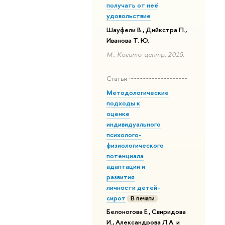
получать от неё
удовольствие
Шауфели В., Дийкстра П.,
Иванова Т. Ю.
М.: Когито-центр, 2015.
Статья
Методологические
подходы к
оценке
индивидуального
психолого-
физиологического
потенциала
адаптации и
развития
личности детей-
сирот
В печати
Белоногова Е., Свиридова
И., Александрова Л.А. и