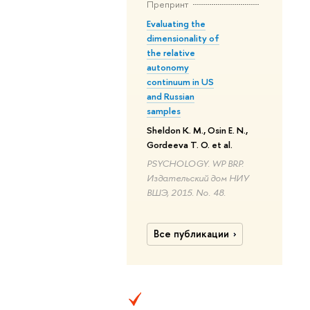
Препринт
Evaluating the
dimensionality of
the relative
autonomy
continuum in US
and Russian
samples
Sheldon K. M., Osin E. N.,
Gordeeva T. O. et al.
PSYCHOLOGY. WP BRP.
Издательский дом НИУ
ВШЭ, 2015. No. 48.
Все публикации