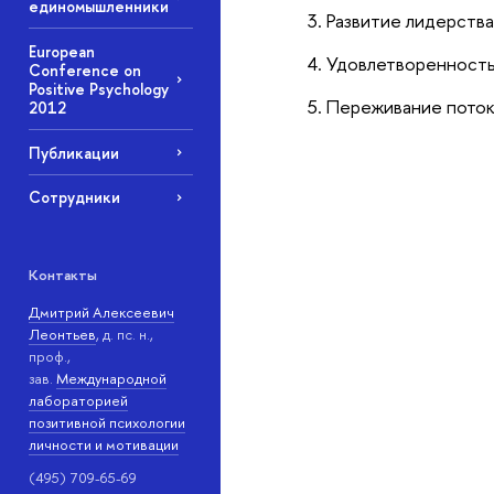
единомышленники
Развитие лидерств
European
Удовлетворенность
Conference on
Positive Psychology
Переживание потока
2012
Публикации
Сотрудники
Контакты
Дмитрий Алексеевич
Леонтьев
, д. пс. н.,
проф.,
зав.
Международной
лабораторией
позитивной психологии
личности и мотивации
(495) 709-65-69