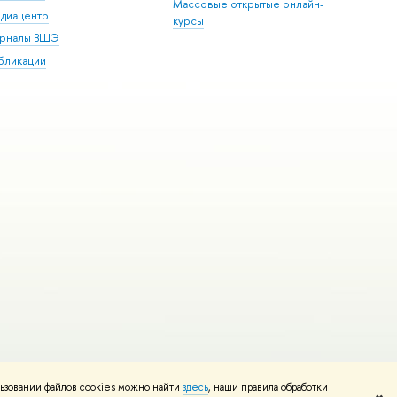
Массовые открытые онлайн-
диацентр
курсы
рналы ВШЭ
бликации
ьзовании файлов cookies можно найти
здесь
, наши правила обработки
и
Карта сайта
Редактору