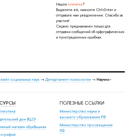
Нашли
опечатку
?
Выделите её, нажмите Ctrl+Enter и
отправьте нам уведомление. Спасибо за
участие!
Сервис предназначен только для
отправки сообщений об орфографических
и пунктуационных ошибках.
льтет социальных наук
→
Департамент психологии
→
Научно-
ЕСУРСЫ
ПОЛЕЗНЫЕ ССЫЛКИ
блиотека
Министерство науки и
высшего образования РФ
дательский дом ВШЭ
Министерство просвещения
ижный магазин «БукВышка»
РФ
пография