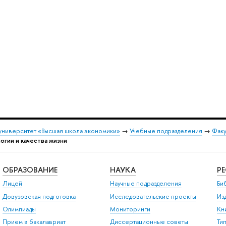
университет «Высшая школа экономики»
→
Учебные подразделения
→
Факу
огии и качества жизни
ОБРАЗОВАНИЕ
НАУКА
Р
Лицей
Научные подразделения
Би
Довузовская подготовка
Исследовательские проекты
Из
Олимпиады
Мониторинги
Кн
Прием в бакалавриат
Диссертационные советы
Ти