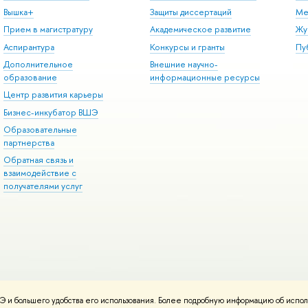
Вышка+
Защиты диссертаций
Ме
Прием в магистратуру
Академическое развитие
Жу
Аспирантура
Конкурсы и гранты
Пу
Дополнительное
Внешние научно-
образование
информационные ресурсы
Центр развития карьеры
Бизнес-инкубатор ВШЭ
Образовательные
партнерства
Обратная связь и
взаимодействие с
получателями услуг
 и большего удобства его использования. Более подробную информацию об испол
онтакты
Условия использования материалов
Политика конфиденциальност