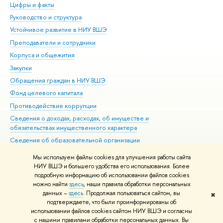
Цифры и факты
Ли
Руководство и структура
Дов
Устойчивое развитие в НИУ ВШЭ
Ол
Преподаватели и сотрудники
При
Корпуса и общежития
Вы
Закупки
При
Обращения граждан в НИУ ВШЭ
Ас
Фонд целевого капитала
До
Противодействие коррупции
Цен
Сведения о доходах, расходах, об имуществе и
Би
обязательствах имущественного характера
Об
Сведения об образовательной организации
Обр
Людям с ограниченными возможностями здоровья
Мы используем файлы cookies для улучшения работы сайта
Единая платежная страница
НИУ ВШЭ и большего удобства его использования. Более
подробную информацию об использовании файлов cookies
Работа в Вышке
можно найти
здесь
, наши правила обработки персональных
данных –
здесь
. Продолжая пользоваться сайтом, вы
✖
Редактору
подтверждаете, что были проинформированы об
© НИУ ВШЭ 1993–2026
Адреса и контакты
Условия использования
использовании файлов cookies сайтом НИУ ВШЭ и согласны
с нашими правилами обработки персональных данных. Вы
материалов
Политика конфиденциальности
Карта сайта