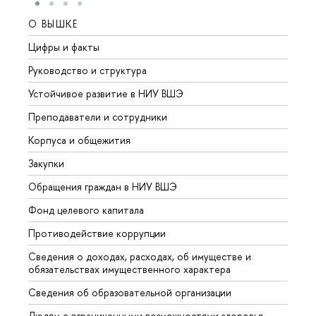
О ВЫШКЕ
ОБР
Цифры и факты
Лице
Руководство и структура
Довуз
Устойчивое развитие в НИУ ВШЭ
Олим
Преподаватели и сотрудники
Прием
Корпуса и общежития
Вышк
Закупки
Прием
Обращения граждан в НИУ ВШЭ
Аспир
Фонд целевого капитала
Допол
Противодействие коррупции
Центр
Сведения о доходах, расходах, об имуществе и
Бизне
обязательствах имущественного характера
Образ
Сведения об образовательной организации
Обрат
Людям с ограниченными возможностями здоровья