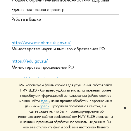
Единая платежная страница
Работа в Вышке
http://www.minobrnauki.gov.ru/
Министерство науки и высшего образования РФ
https://edu.gov.ru/
Министерство просвещения РФ
https://elearning.hse.ru/mooc
Массовые открытые онлайн-курсы
Мы используем файлы cookies для улучшения работы сайта
НИУ ВШЭ и большего удобства его использования. Более
подробную информацию об использовании файлов cookies
можно найти
здесь
, наши правила обработки персональных
данных –
здесь
. Продолжая пользоваться сайтом, вы
© НИУ ВШЭ 1993–2026
Адреса и контакты
Условия
✖
подтверждаете, что были проинформированы об
использования материалов
Политика конфиденциальности
использовании файлов cookies сайтом НИУ ВШЭ и согласны
Карта сайта
с нашими правилами обработки персональных данных. Вы
можете отключить файлы cookies в настройках Вашего
Редактору