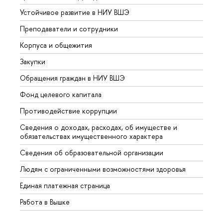
Устойчивое развитие в НИУ ВШЭ
Олим
Преподаватели и сотрудники
Прием
Корпуса и общежития
Вышк
Закупки
Прием
Обращения граждан в НИУ ВШЭ
Аспир
Фонд целевого капитала
Допол
Противодействие коррупции
Центр
Сведения о доходах, расходах, об имуществе и
Бизне
обязательствах имущественного характера
Образ
Сведения об образовательной организации
Обрат
Людям с ограниченными возможностями здоровья
Единая платежная страница
Работа в Вышке