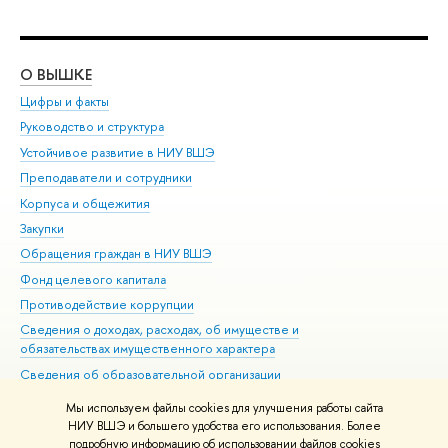
О ВЫШКЕ
ОБ
Цифры и факты
Ли
Руководство и структура
Дов
Устойчивое развитие в НИУ ВШЭ
Ол
Преподаватели и сотрудники
При
Корпуса и общежития
Вы
Закупки
При
Обращения граждан в НИУ ВШЭ
Ас
Фонд целевого капитала
До
Противодействие коррупции
Цен
Сведения о доходах, расходах, об имуществе и
Би
обязательствах имущественного характера
Об
Сведения об образовательной организации
Обр
Людям с ограниченными возможностями здоровья
Мы используем файлы cookies для улучшения работы сайта
Единая платежная страница
НИУ ВШЭ и большего удобства его использования. Более
подробную информацию об использовании файлов cookies