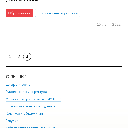
Образование
приглашение к участию
15 июня 2022
1
2
3
О ВЫШКЕ
ОБ
Цифры и факты
Ли
Руководство и структура
Дов
Устойчивое развитие в НИУ ВШЭ
Ол
Преподаватели и сотрудники
При
Корпуса и общежития
Вы
Закупки
При
Обращения граждан в НИУ ВШЭ
Ас