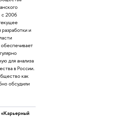
анского
 с 2006
 текущее
 разработки и
бласти
, обеспечивает
гулярно
ую для анализа
ества в России.
общество как
бно обсудили
«Карьерный