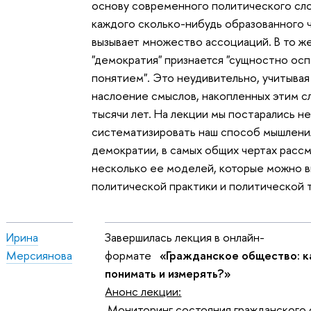
основу современного политического сло
каждого сколько-нибудь образованного 
вызывает множество ассоциаций. В то же
"демократия" признается "сущностно ос
понятием". Это неудивительно, учитыва
наслоение смыслов, накопленных этим сл
тысячи лет. На лекции мы постарались н
систематизировать наш способ мышлени
демократии, в самых общих чертах расс
несколько ее моделей, которые можно в
политической практики и политической 
Ирина
Завершилась лекция в онлайн-
Мерсиянова
формате
«Гражданское общество: к
понимать и измерять?»
Анонс лекции:
Мониторинг состояния гражданского