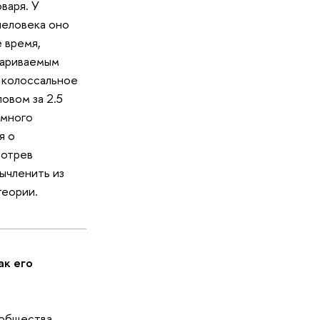
варя. У
человека оно
 время,
париваемым
я колоссальное
овом за 2.5
емного
я о
мотрев
ычленить из
теории.
ак его
 общества