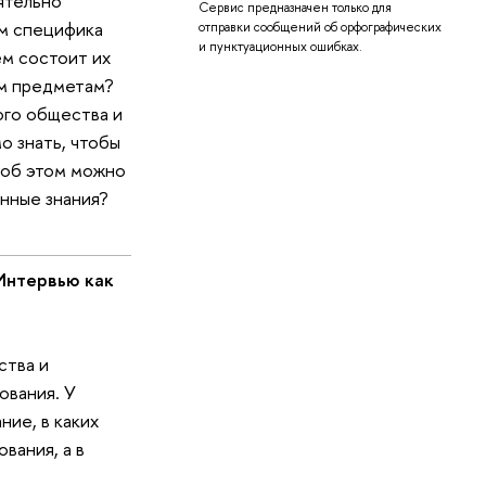
ятельно
Сервис предназначен только для
ем специфика
отправки сообщений об орфографических
и пунктуационных ошибках.
ем состоит их
им предметам?
ого общества и
о знать, чтобы
 об этом можно
анные знания?
Интервью как
ства и
ования. У
ние, в каких
вания, а в