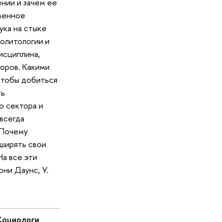
нии и зачем ее
твенное
ука на стыке
олитологии и
исциплина,
оров. Какими
чтобы добиться
ть
о сектора и
всегда
 Почему
сширять свои
а все эти
они Даунс, У.
оциологи