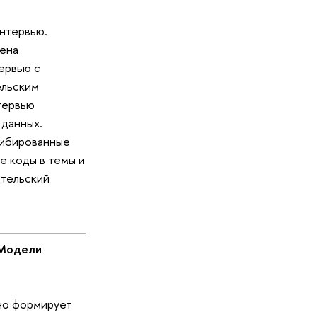
нтервью.
щена
ервью с
ельским
тервью
 данных.
рибированные
е коды в темы и
ательский
Модели
Оно формирует