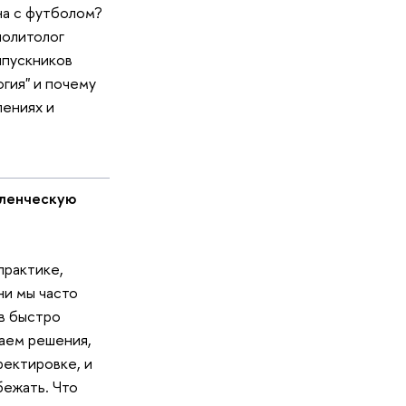
ана с футболом?
политолог
ыпускников
гия" и почему
лениях и
ленческую
практике,
ни мы часто
 в быстро
аем решения,
ректировке, и
бежать. Что