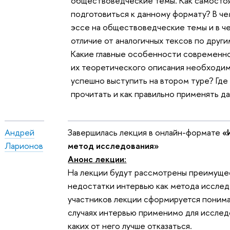
обществоведческие темы. Как самосто
подготовиться к данному формату? В ч
эссе на обществоведческие темы и в ч
отличие от аналогичных тексов по друг
Какие главные особенности современн
их теоретического описания необходим
успешно выступить на втором туре? Где
прочитать и как правильно применять д
Андрей
Завершилась лекция в онлайн-формате
«
Ларионов
метод исследования»
Анонс лекции:
На лекции будут рассмотрены преимуще
недостатки интервью как метода исслед
участников лекции сформируется понима
случаях интервью применимо для исследо
каких от него лучше отказаться.