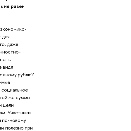
ь не равен
 экономико-
т для
ого, даже
енностно-
нег в
е видя
н одному рублю?
енные
а социальное
 той же суммы
и цели
нам. Участники
ся по-новому
им полезно при