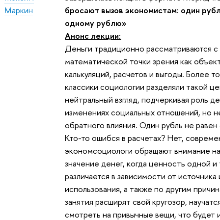
Маркин
бросают вызов экономистам: один рубл
одному рублю»
Анонс лекции:
Деньги традиционно рассматриваются с
математической точки зрения как объек
калькуляций, расчетов и выгоды. Более т
классики социологии разделяли такой ц
нейтральный взгляд, подчеркивая роль де
изменениях социальных отношений, но н
обратного влияния. Один рубль не раве
Кто-то ошибся в расчетах? Нет, соврем
экономсоциологи обращают внимание н
значение денег, когда ценность одной и
различается в зависимости от источника 
использования, а также по другим причи
занятия расширят свой кругозор, научат
смотреть на привычные вещи, что будет 