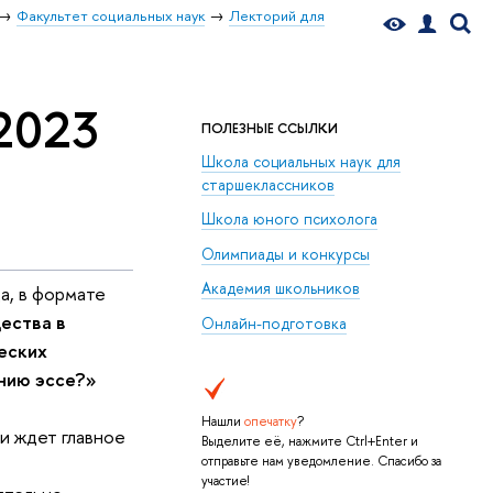
Факультет социальных наук
Лекторий для
2023
ПОЛЕЗНЫЕ ССЫЛКИ
Школа социальных наук для
старшеклассников
Школа юного психолога
Олимпиады и конкурсы
Академия школьников
а, в формате
ества в
Онлайн-подготовка
еских
анию эссе?»
Нашли
опечатку
?
и ждет главное
Выделите её, нажмите Ctrl+Enter и
отправьте нам уведомление. Спасибо за
участие!