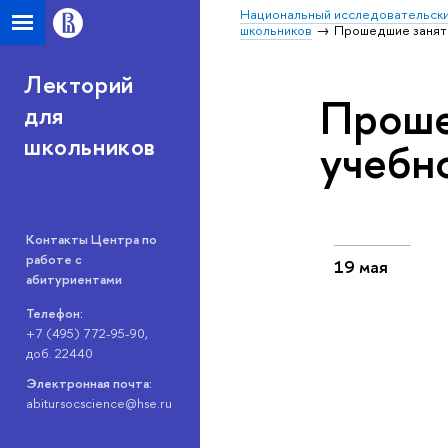
Национальный исследовательски
школьников
Прошедшие заняти
Лекторий
Проше
для
школьников
учебно
Контакты Центра по
работе с
19 мая
абитуриентами
Телефон:
+7 (495) 772-95-90,
доб. 22440
Электронная почта:
abitursocscience@hse.ru