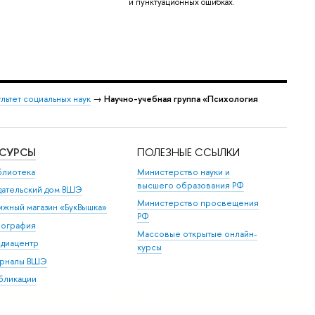
и пунктуационных ошибках.
льтет социальных наук
→
Научно-учебная группа «Психология
ЕСУРСЫ
ПОЛЕЗНЫЕ ССЫЛКИ
блиотека
Министерство науки и
высшего образования РФ
дательский дом ВШЭ
Министерство просвещения
ижный магазин «БукВышка»
РФ
пография
Массовые открытые онлайн-
диацентр
курсы
рналы ВШЭ
бликации