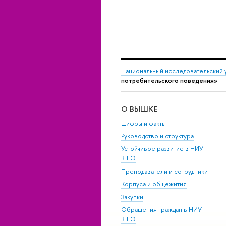
Национальный исследовательский 
потребительского поведения»
О ВЫШКЕ
Цифры и факты
Руководство и структура
Устойчивое развитие в НИУ
ВШЭ
Преподаватели и сотрудники
Корпуса и общежития
Закупки
Обращения граждан в НИУ
ВШЭ