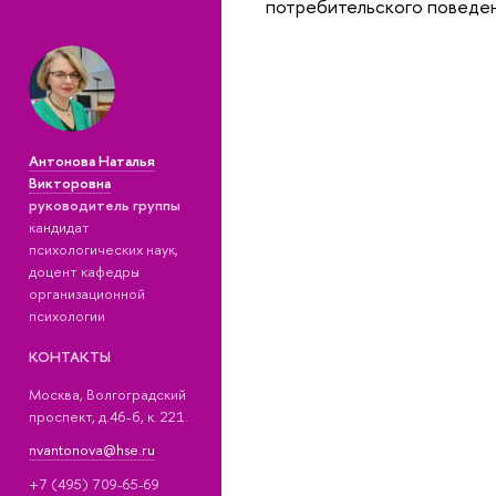
потребительского поведен
Антонова Наталья
Викторовна
руководитель группы
кандидат
психологических наук,
доцент кафедры
организационной
психологии
КОНТАКТЫ
Москва, Волгоградский
проспект, д.46-б, к. 221.
nvantonova@hse.ru
+7 (495) 709-65-69