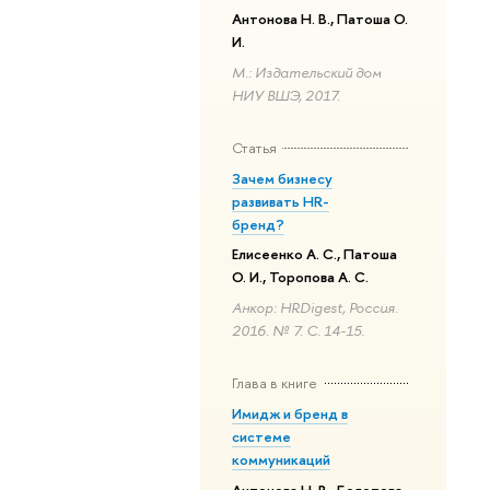
Антонова Н. В., Патоша О.
И.
М.: Издательский дом
НИУ ВШЭ, 2017.
Статья
Зачем бизнесу
развивать HR-
бренд?
Елисеенко А. С., Патоша
О. И., Торопова А. С.
Анкор: HRDigest, Россия.
2016. № 7. С. 14-15.
Глава в книге
Имидж и бренд в
системе
коммуникаций