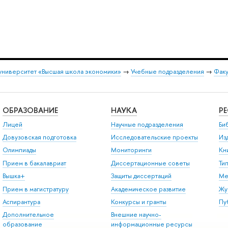
университет «Высшая школа экономики»
→
Учебные подразделения
→
Факу
ОБРАЗОВАНИЕ
НАУКА
Р
Лицей
Научные подразделения
Би
Довузовская подготовка
Исследовательские проекты
Из
Олимпиады
Мониторинги
Кн
Прием в бакалавриат
Диссертационные советы
Ти
Вышка+
Защиты диссертаций
Ме
Прием в магистратуру
Академическое развитие
Жу
Аспирантура
Конкурсы и гранты
Пу
Дополнительное
Внешние научно-
образование
информационные ресурсы