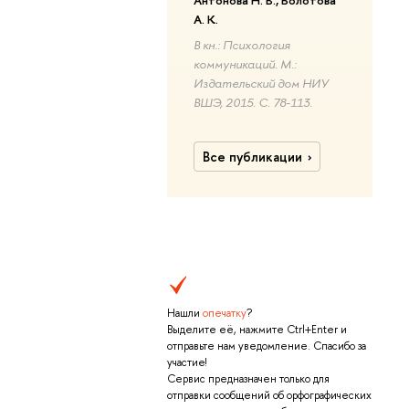
Антонова Н. В., Болотова
А. К.
В кн.: Психология
коммуникаций. М.:
Издательский дом НИУ
ВШЭ, 2015. С. 78-113.
Все публикации
Нашли
опечатку
?
Выделите её, нажмите Ctrl+Enter и
отправьте нам уведомление. Спасибо за
участие!
Сервис предназначен только для
отправки сообщений об орфографических