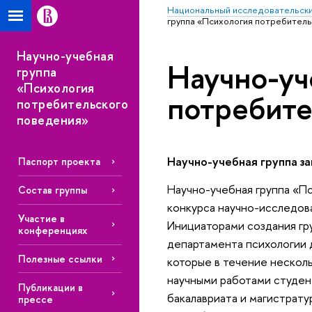
Национальный исследовательски
группа «Психология потребител
Научно-учебная
Научно-уч
группа
«Психология
потребите
потребительского
поведения»
Научно-учебная группа з
Паспорт проекта
Научно-учебная группа «Пс
Состав группы
конкурса научно-исследов
Участие в
Инициаторами создания гр
конференциях
департамента психологии 
Полезные ссылки
которые в течение нескол
научными работами студен
Публикации в
бакалавриата и магистрат
прессе