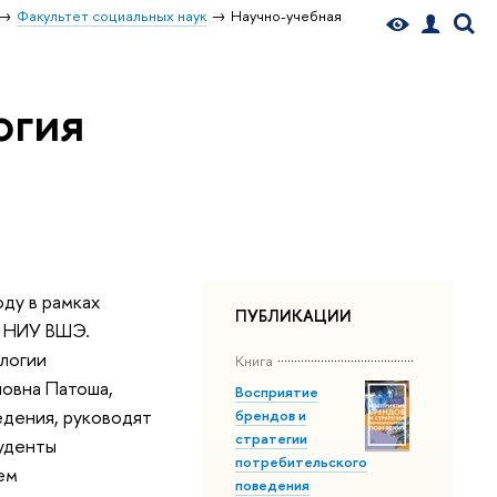
Факультет социальных наук
Научно-учебная
огия
ду в рамках
ПУБЛИКАЦИИ
а НИУ ВШЭ.
логии
Книга
новна Патоша,
Восприятие
едения, руководят
брендов и
стратегии
туденты
потребительского
ем
поведения