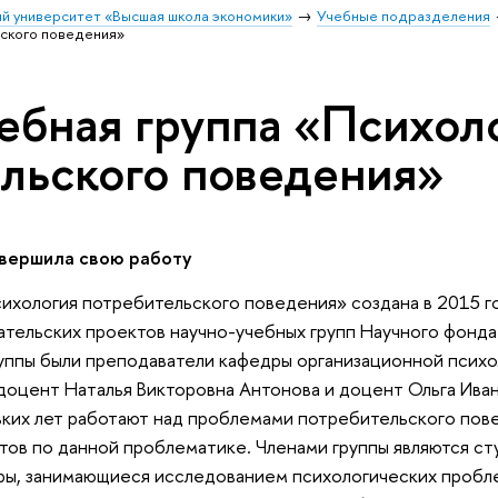
й университет «Высшая школа экономики»
Учебные подразделения
ьского поведения»
ебная группа «Психол
льского поведения»
авершила свою работу
ихология потребительского поведения» создана в 2015 го
ательских проектов научно-учебных групп Научного фонд
уппы были преподаватели кафедры организационной психо
доцент Наталья Викторовна Антонова и доцент Ольга Ива
ьких лет работают над проблемами потребительского пов
тов по данной проблематике. Членами группы являются с
уры, занимающиеся исследованием психологических пробл