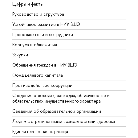
Цифры и факты
Лице
Руководство и структура
Довуз
Устойчивое развитие в НИУ ВШЭ
Олим
Преподаватели и сотрудники
Прием
Корпуса и общежития
Вышк
Закупки
Прием
Обращения граждан в НИУ ВШЭ
Аспир
Фонд целевого капитала
Допол
Противодействие коррупции
Центр
Сведения о доходах, расходах, об имуществе и
Бизне
обязательствах имущественного характера
Образ
Сведения об образовательной организации
Обрат
Людям с ограниченными возможностями здоровья
Единая платежная страница