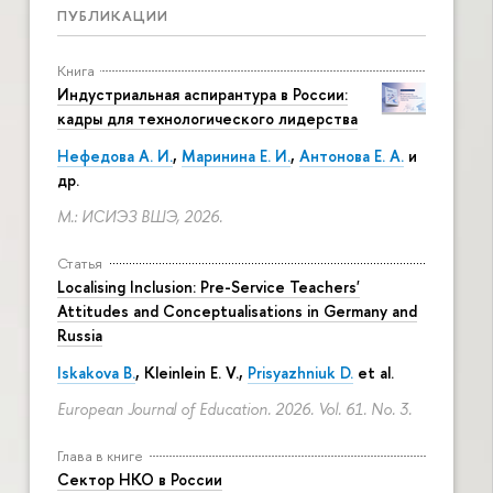
ПУБЛИКАЦИИ
Книга
Индустриальная аспирантура в России:
кадры для технологического лидерства
Нефедова А. И.
,
Маринина Е. И.
,
Антонова Е. А.
и
др.
М.: ИСИЭЗ ВШЭ, 2026.
Статья
Localising Inclusion: Pre-Service Teachers'
Attitudes and Conceptualisations in Germany and
Russia
Iskakova B.
, Kleinlein E. V.,
Prisyazhniuk D.
et al.
European Journal of Education. 2026. Vol. 61. No. 3.
Глава в книге
Сектор НКО в России