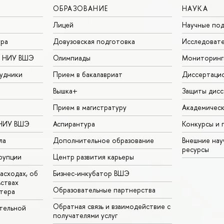
ОБРАЗОВАНИЕ
НАУКА
Лицей
Научные под
ура
Довузовская подготовка
Исследовате
в НИУ ВШЭ
Олимпиады
Мониторинг
удники
Прием в бакалавриат
Диссертаци
Вышка+
Защиты дисс
Прием в магистратуру
Академическ
 НИУ ВШЭ
Аспирантура
Конкурсы и 
ла
Дополнительное образование
Внешние на
ресурсы
рупции
Центр развития карьеры
асходах, об
Бизнес-инкубатор ВШЭ
ьствах
Образовательные партнерства
тера
Обратная связь и взаимодействие с
тельной
получателями услуг