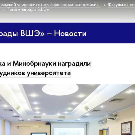
ельский университет «Высшая школа экономики»
Факультет со
Тема «награды ВШЭ»
грады ВШЭ» – Новости
а и Минобрнауки наградили
удников университета