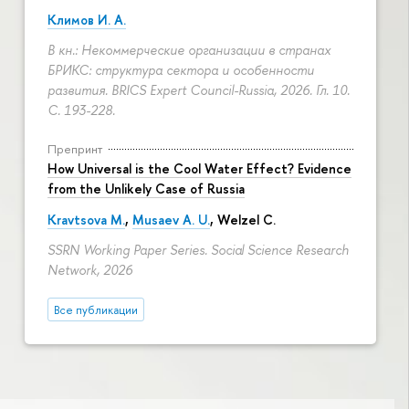
Климов И. А.
В кн.: Некоммерческие организации в странах
БРИКС: структура сектора и особенности
развития. BRICS Expert Council-Russia, 2026. Гл. 10.
С. 193-228.
Препринт
How Universal is the Cool Water Effect? Evidence
from the Unlikely Case of Russia
Kravtsova M.
,
Musaev A. U.
,
Welzel C.
SSRN Working Paper Series. Social Science Research
Network, 2026
Все публикации