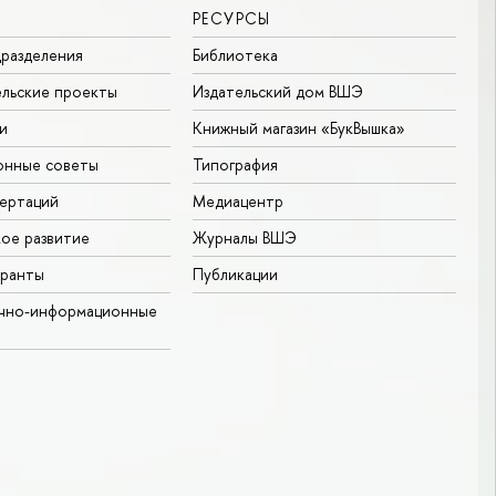
РЕСУРСЫ
разделения
Библиотека
льские проекты
Издательский дом ВШЭ
и
Книжный магазин «БукВышка»
онные советы
Типография
ертаций
Медиацентр
ое развитие
Журналы ВШЭ
гранты
Публикации
учно-информационные