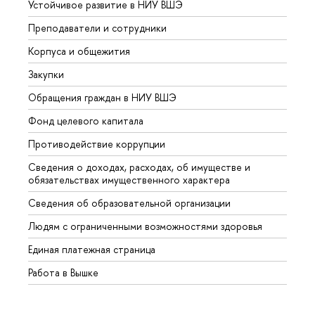
Устойчивое развитие в НИУ ВШЭ
Олим
Преподаватели и сотрудники
Прием
Корпуса и общежития
Вышк
Закупки
Прием
Обращения граждан в НИУ ВШЭ
Аспир
Фонд целевого капитала
Допол
Противодействие коррупции
Центр
Сведения о доходах, расходах, об имуществе и
Бизне
обязательствах имущественного характера
Образ
Сведения об образовательной организации
Обрат
Людям с ограниченными возможностями здоровья
Единая платежная страница
Работа в Вышке