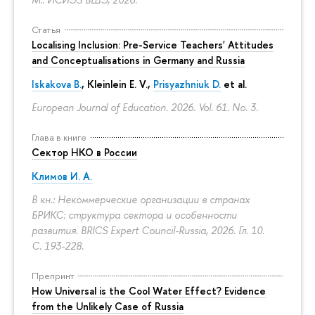
Статья
Localising Inclusion: Pre-Service Teachers' Attitudes
and Conceptualisations in Germany and Russia
Iskakova B.
, Kleinlein E. V.,
Prisyazhniuk D.
et al.
European Journal of Education. 2026. Vol. 61. No. 3.
Глава в книге
Сектор НКО в России
Климов И. А.
В кн.: Некоммерческие организации в странах
БРИКС: структура сектора и особенности
развития. BRICS Expert Council-Russia, 2026. Гл. 10.
С. 193-228.
Препринт
How Universal is the Cool Water Effect? Evidence
from the Unlikely Case of Russia