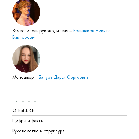
Заместитель руководителя
–
Большаков Никита
Викторович
Менеджер
–
Батура Дарья Сергеевна
О ВЫШКЕ
ОБР
Цифры и факты
Лице
Руководство и структура
Довуз