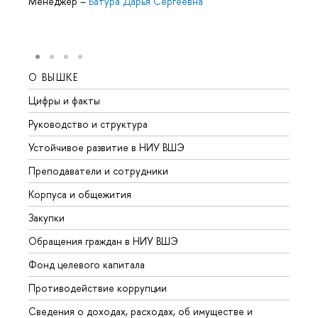
Менеджер
–
Батура Дарья Сергеевна
О ВЫШКЕ
ОБР
Цифры и факты
Лице
Руководство и структура
Довуз
Устойчивое развитие в НИУ ВШЭ
Олим
Преподаватели и сотрудники
Прием
Корпуса и общежития
Вышк
Закупки
Прием
Обращения граждан в НИУ ВШЭ
Аспир
Фонд целевого капитала
Допол
Противодействие коррупции
Центр
Сведения о доходах, расходах, об имуществе и
Бизне