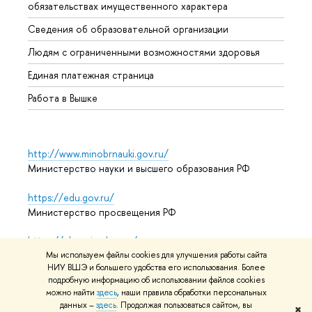
обязательствах имущественного характера
Образ
Сведения об образовательной организации
Обрат
Людям с ограниченными возможностями здоровья
Единая платежная страница
Работа в Вышке
http://www.minobrnauki.gov.ru/
Министерство науки и высшего образования РФ
https://edu.gov.ru/
Министерство просвещения РФ
https://elearning.hse.ru/mooc
Массовые открытые онлайн-курсы
Мы используем файлы cookies для улучшения работы сайта
НИУ ВШЭ и большего удобства его использования. Более
подробную информацию об использовании файлов cookies
можно найти
здесь
, наши правила обработки персональных
данных –
здесь
. Продолжая пользоваться сайтом, вы
© НИУ ВШЭ 1993–2026
Адреса и контакты
Условия
✖