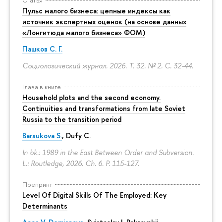
Пульс малого бизнеса: цепные индексы как
источник экспертных оценок (на основе данных
«Лонгитюда малого бизнеса» ФОМ)
Пашков С. Г.
Социологический журнал. 2026. Т. 32. № 2.
С. 32-44.
Глава в книге
Household plots and the second economy.
Continuities and transformations from late Soviet
Russia to the transition period
Barsukova S.
, Dufy C.
In bk.: 1989 in the East Between Order and Subversion.
L.: Routledge, 2026. Ch. 6.
P. 115-127.
Препринт
Level Of Digital Skills Of The Employed: Key
Determinants