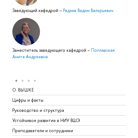
Заведующий кафедрой
–
Радаев Вадим Валерьевич
Заместитель заведующего кафедрой
–
Поплавская
Анита Андреевна
О ВЫШКЕ
ОБР
Цифры и факты
Лице
Руководство и структура
Довуз
Устойчивое развитие в НИУ ВШЭ
Олим
Преподаватели и сотрудники
Прием