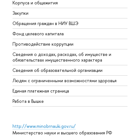
Корпуса и общежития
Вышк
Закупки
Прием
Обращения граждан в НИУ ВШЭ
Аспир
Фонд целевого капитала
Допол
Противодействие коррупции
Центр
Сведения о доходах, расходах, об имуществе и
Бизне
обязательствах имущественного характера
Образ
Сведения об образовательной организации
Обрат
Людям с ограниченными возможностями здоровья
Единая платежная страница
Работа в Вышке
http://www.minobrnauki.gov.ru/
Министерство науки и высшего образования РФ