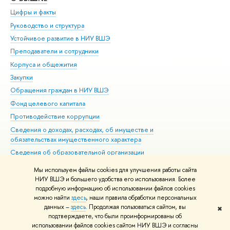
Цифры и факты
Ли
Руководство и структура
Дов
Устойчивое развитие в НИУ ВШЭ
Ол
Преподаватели и сотрудники
При
Корпуса и общежития
Вы
Закупки
При
Обращения граждан в НИУ ВШЭ
Ас
Фонд целевого капитала
До
Противодействие коррупции
Цен
Сведения о доходах, расходах, об имуществе и
Би
обязательствах имущественного характера
Об
Сведения об образовательной организации
Обр
Людям с ограниченными возможностями здоровья
Мы используем файлы cookies для улучшения работы сайта
Единая платежная страница
НИУ ВШЭ и большего удобства его использования. Более
подробную информацию об использовании файлов cookies
Работа в Вышке
можно найти
здесь
, наши правила обработки персональных
данных –
здесь
. Продолжая пользоваться сайтом, вы
✖
Редактору
подтверждаете, что были проинформированы об
© НИУ ВШЭ 1993–2026
Адреса и контакты
Условия использования
использовании файлов cookies сайтом НИУ ВШЭ и согласны