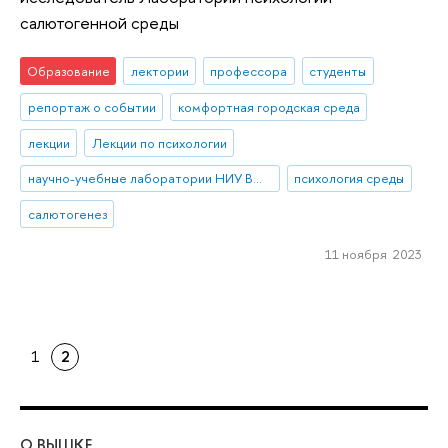
салютогенной среды
Образование
лектории
профессора
студенты
репортаж о событии
комфортная городская среда
лекции
Лекции по психологии
научно-учебные лаборатории НИУ ВШЭ
психология среды
салютогенез
11 ноября 2023
1
2
О ВЫШКЕ
ОБ